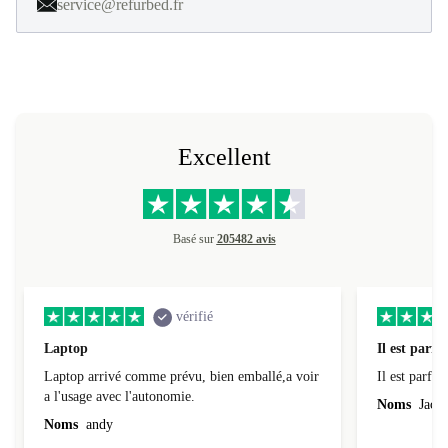
service@refurbed.fr
Excellent
Basé sur
205482 avis
vérifié
Laptop
Il est parfai
Laptop arrivé comme prévu, bien emballé,a voir
Il est parfait
a l'usage avec l'autonomie.
Noms
Jacqu
Noms
andy