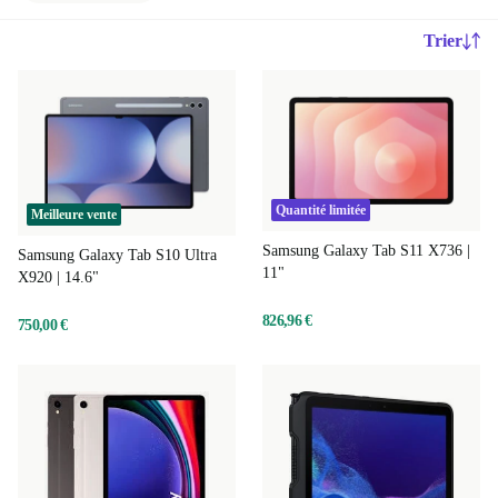
Trier
Quantité limitée
Meilleure vente
Samsung Galaxy Tab S11 X736 |
Samsung Galaxy Tab S10 Ultra
11"
X920 | 14.6"
826,96 €
750,00 €