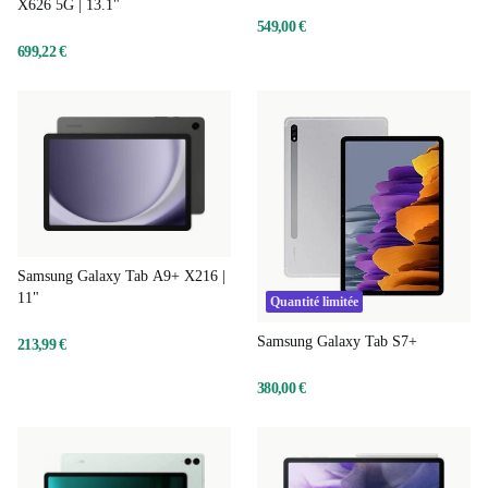
X626 5G | 13.1"
549,00 €
699,22 €
Samsung Galaxy Tab A9+ X216 |
11"
Quantité limitée
Samsung Galaxy Tab S7+
213,99 €
380,00 €