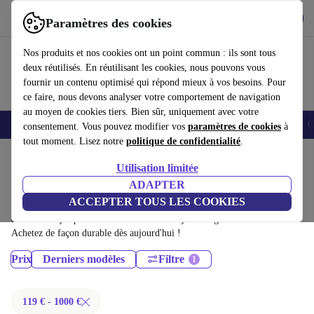
Télécharger l'application
Télécharger
Paramètres des cookies
Utilisez refurbed rapidement et facilement
Nos produits et nos cookies ont un point commun : ils sont tous
deux réutilisés. En réutilisant les cookies, nous pouvons vous
fournir un contenu optimisé qui répond mieux à vos besoins. Pour
ce faire, nous devons analyser votre comportement de navigation
au moyen de cookies tiers. Bien sûr, uniquement avec votre
Smartphones
Laptops
Tablettes
Montres connectées
Accessoires
C
consentement. Vous pouvez modifier vos
paramètres de cookies
à
tout moment. Lisez notre
politique de confidentialité
.
Accueil
Produits
Tablettes
Utilisation limitée
Tablettes Samsung:
ADAPTER
ACCEPTER TOUS LES COOKIES
Tablettes Samsung certifiés reconditionnés à moins de 1000€ –
économisez jusqu'à 40 %. Retours sous 30 jours et garantie de 12 mois.
Achetez de façon durable dès aujourd'hui !
Prix
Derniers modèles
Filtre
119 € - 1000 €