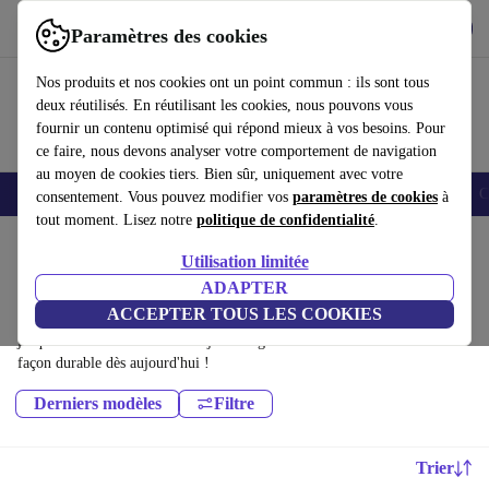
Télécharger l'application
Télécharger
Paramètres des cookies
Utilisez refurbed rapidement et facilement
Nos produits et nos cookies ont un point commun : ils sont tous
deux réutilisés. En réutilisant les cookies, nous pouvons vous
fournir un contenu optimisé qui répond mieux à vos besoins. Pour
ce faire, nous devons analyser votre comportement de navigation
au moyen de cookies tiers. Bien sûr, uniquement avec votre
Smartphones
Laptops
Tablettes
Montres connectées
Accessoires
C
consentement. Vous pouvez modifier vos
paramètres de cookies
à
tout moment. Lisez notre
politique de confidentialité
.
Accueil
Produits
Tablettes
Utilisation limitée
Tablettes Huawei:
ADAPTER
ACCEPTER TOUS LES COOKIES
Tablettes Huawei certifiés reconditionnés à moins de 1000€ – économisez
jusqu'à 40 %. Retours sous 30 jours et garantie de 12 mois. Achetez de
façon durable dès aujourd'hui !
Derniers modèles
Filtre
Trier