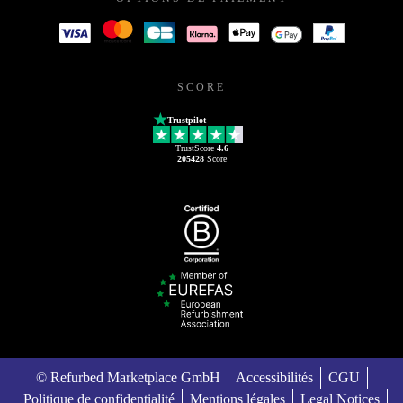
SCORE
Trustpilot
TrustScore
4.6
205428
Score
© Refurbed Marketplace GmbH
Accessibilités
CGU
Politique de confidentialité
Mentions légales
Legal Notices