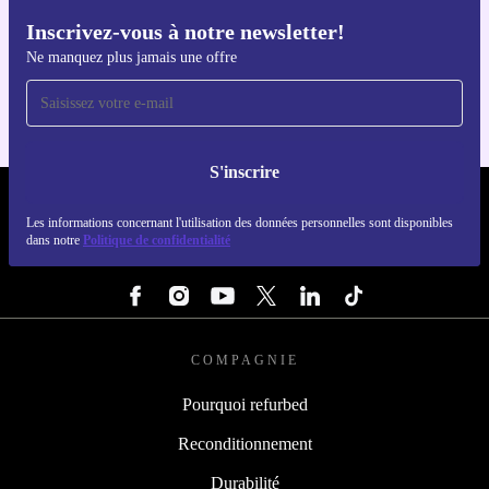
Inscrivez-vous à notre newsletter!
Téléchargez l'application refurbed
Ne manquez plus jamais une offre
Pour iOS et Android
S'inscrire
REFURBED FRANCE - RETHINK NEW.
Les informations concernant l'utilisation des données personnelles sont disponibles
dans notre
Politique de confidentialité
SUIVEZ-NOUS
COMPAGNIE
Pourquoi refurbed
Reconditionnement
Durabilité