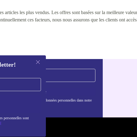
 articles les plus vendus. Les offres sont basées sur la meilleure valeur 
continuellement ces facteurs, nous nous assurons que les clients ont accè
letter!
S'inscrire
nformations sur l'utilisation des données personnelles dans notre
nfidentialité
.
es personnelles sont
é