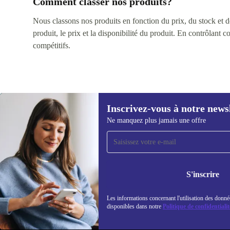
Comment classer nos produits?
Nous classons nos produits en fonction du prix, du stock et des
produit, le prix et la disponibilité du produit. En contrôlant 
compétitifs.
Inscrivez-vous à notre news
Ne manquez plus jamais une offre
Recevoir offres et infos de
refurbed par mail
Ne manquez plus aucune offre.
Retrouvez les i
S'inscrire
politique de co
Les informations concernant l'utilisation des donné
disponibles dans notre
Politique de confidentialit
REFURBED FRANCE - RETHINK NEW.