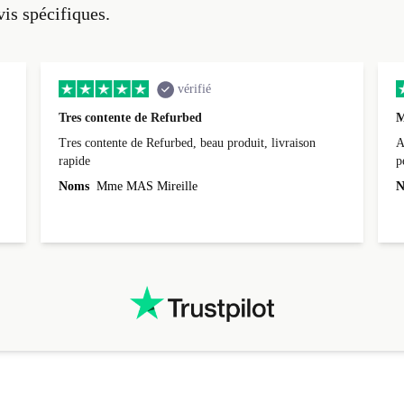
vis spécifiques.
vérifié
Tres contente de Refurbed
M
Tres contente de Refurbed, beau produit, livraison
A
rapide
p
r
Noms
Mme MAS Mireille
N
c
3
L
i