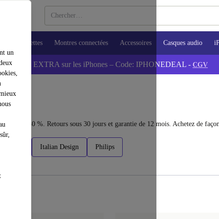
ops
Tablettes
Montres connectées
Accessoires
Casques audio
i
nt un
 deux
💰-5% EXTRA sur les iPhones – Code: IPHONEDEAL -
CGV
ookies,
n
 mieux
nous
z jusqu'à 40 %. Retours sous 30 jours et garantie de 12 mois. Achetez de façon
au
sûr,
Fakir
Italian Design
Philips
t