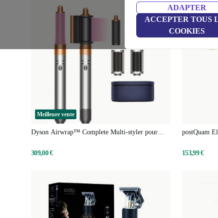
ADAPTER
ACCEPTER TOUS 
COOKIES
Meilleure vente
Dyson Airwrap™ Complete Multi-styler pour
postQuam Eli
cheveux
309,00 €
153,99 €