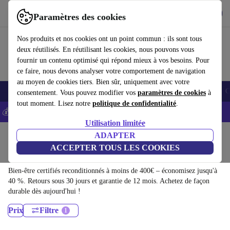
Télécharger l'application
Télécharger
Paramètres des cookies
Utilisez refurbed rapidement et facilement
Nos produits et nos cookies ont un point commun : ils sont tous
deux réutilisés. En réutilisant les cookies, nous pouvons vous
fournir un contenu optimisé qui répond mieux à vos besoins. Pour
ce faire, nous devons analyser votre comportement de navigation
au moyen de cookies tiers. Bien sûr, uniquement avec votre
Smartphones
Laptops
Tablettes
Montres connectées
Accessoires
C
consentement. Vous pouvez modifier vos
paramètres de cookies
à
tout moment. Lisez notre
politique de confidentialité
.
💰-5% EXTRA sur les iPhones – Code: IPHONEDEAL -
CGV
Utilisation limitée
Accueil
Produits
Santé & Beauté
ADAPTER
ACCEPTER TOUS LES COOKIES
Bien-être:
Bien-être certifiés reconditionnés à moins de 400€ – économisez jusqu'à
40 %. Retours sous 30 jours et garantie de 12 mois. Achetez de façon
durable dès aujourd'hui !
Prix
Filtre