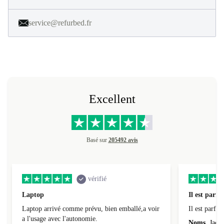
service@refurbed.fr
Excellent
Basé sur
205492 avis
vérifié
Laptop
Il est parfai
Laptop arrivé comme prévu, bien emballé,a voir
Il est parfait
a l'usage avec l'autonomie.
Noms
Jacqu