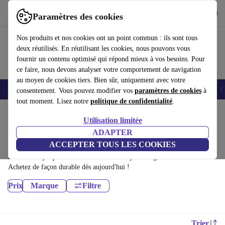
Télécharger l'application
Télécharger
Paramètres des cookies
Utilisez refurbed rapidement et facilement
Nos produits et nos cookies ont un point commun : ils sont tous
deux réutilisés. En réutilisant les cookies, nous pouvons vous
fournir un contenu optimisé qui répond mieux à vos besoins. Pour
ce faire, nous devons analyser votre comportement de navigation
au moyen de cookies tiers. Bien sûr, uniquement avec votre
Smartphones
Laptops
Tablettes
Montres connectées
Accessoires
C
consentement. Vous pouvez modifier vos
paramètres de cookies
à
tout moment. Lisez notre
politique de confidentialité
.
Accueil
Produits
Utilisation limitée
Ordinateurs portables:
ADAPTER
ACCEPTER TOUS LES COOKIES
Ordinateurs portables certifiés reconditionnés à moins de 6500€ –
économisez jusqu'à 40 %. Retours sous 30 jours et garantie de 12 mois.
Achetez de façon durable dès aujourd'hui !
Prix
Marque
Filtre
Trier