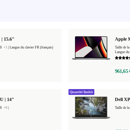
 | 15.6"
Apple 
GB
+1
|
Langue du clavier FR (français)
Taille de
Langue du 
961,65 
Quantité limitée
U | 14"
Dell XP
GB
+9
|