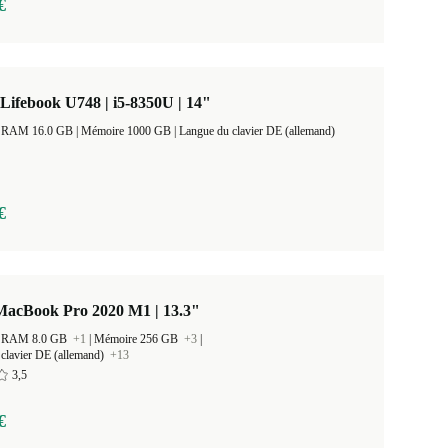
€
 Lifebook U748 | i5-8350U | 14"
Taille de la RAM 16.0 GB |
Mémoire 1000 GB |
Langue du clavier DE (allemand)
€
MacBook Pro 2020 M1 | 13.3"
 la RAM 8.0 GB
+1
|
Mémoire 256 GB
+3
|
clavier DE (allemand)
+13
3,5
€