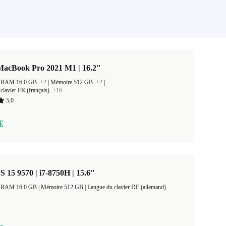
MacBook Pro 2021 M1 | 16.2"
 la RAM 16.0 GB
+2
|
Mémoire 512 GB
+2
|
clavier FR (français)
+16
5,0
€
S 15 9570 | i7-8750H | 15.6"
Taille de la RAM 16.0 GB |
Mémoire 512 GB |
Langue du clavier DE (allemand)