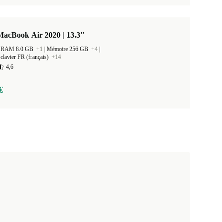
MacBook Air 2020 | 13.3"
 la RAM 8.0 GB
+1
|
Mémoire 256 GB
+4
|
clavier FR (français)
+14
4,6
€