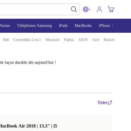
Phones
Téléphones Samsung
iPads
MacBooks
iPhone 13
iPho
Dell
Convertibles 2-en-1
Microsoft
Fujitsu
ASUS
Acer
Huawei
de façon durable dès aujourd'hui !
Trier
acBook Air 2018 | 13.3" | i5