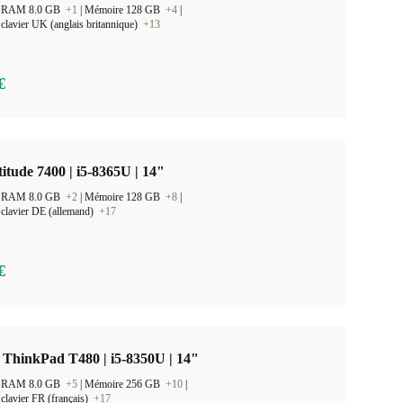
 la RAM 8.0 GB
+1
|
Mémoire 128 GB
+4
|
clavier UK (anglais britannique)
+13
€
titude 7400 | i5-8365U | 14"
 la RAM 8.0 GB
+2
|
Mémoire 128 GB
+8
|
clavier DE (allemand)
+17
€
ThinkPad T480 | i5-8350U | 14"
 la RAM 8.0 GB
+5
|
Mémoire 256 GB
+10
|
clavier FR (français)
+17