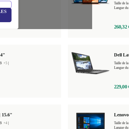
GB
+4
|
Taille de
Langue du 
LES
260,32 
14"
Dell La
GB
+5
|
Taille de
Langue du 
229,00 
| 15.6"
Lenovo 
GB
+4
|
Taille de
Langue du 