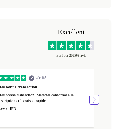
Excellent
Basé sur
205568 avis
vérifié
rès bonne transaction
Livraison rap
rès bonne transaction. Matériel conforme à la
Livraison rapid
escription et livraison rapide
Noms
NATHA
oms
JPB