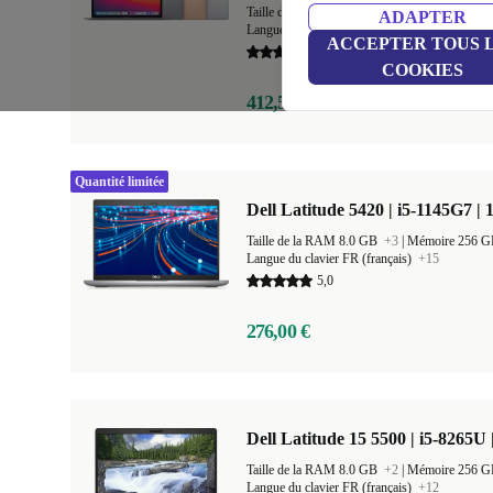
Taille de la RAM 8.0 GB
+1
|
Mémoire 256 
ADAPTER
Langue du clavier US (anglais américain)
+20
ACCEPTER TOUS 
5,0
COOKIES
412,50 €
Quantité limitée
Dell Latitude 5420 | i5-1145G7 | 
Taille de la RAM 8.0 GB
+3
|
Mémoire 256 
Langue du clavier FR (français)
+15
5,0
276,00 €
Dell Latitude 15 5500 | i5-8265U 
Taille de la RAM 8.0 GB
+2
|
Mémoire 256 
Langue du clavier FR (français)
+12