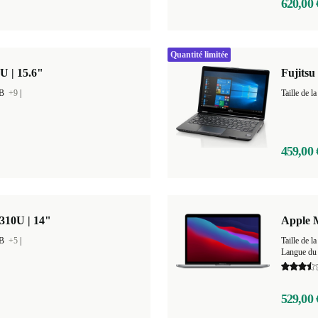
620,00 
Quantité limitée
U | 15.6"
Fujitsu
GB
+9
|
459,00 
310U | 14"
Apple 
GB
+5
|
Taille de
Langue du 
529,00 