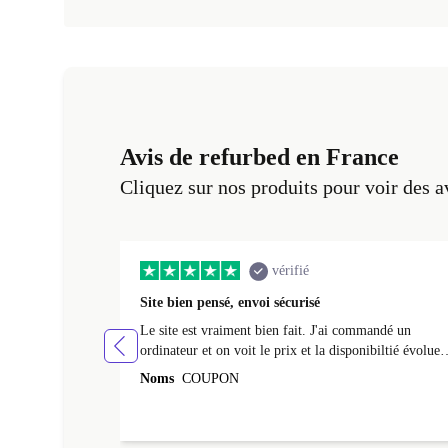
Avis de refurbed en France
Cliquez sur nos produits pour voir des a
vérifié
Site bien pensé, envoi sécurisé
Le site est vraiment bien fait. J'ai commandé un
ordinateur et on voit le prix et la disponibiltié évoluer
au fil des caractéristiques choisies. L'envoi de
Noms
COUPON
l'ordinateur s'est fait dans les délais. Le suivi du colis
fonctionnait parfaitement.