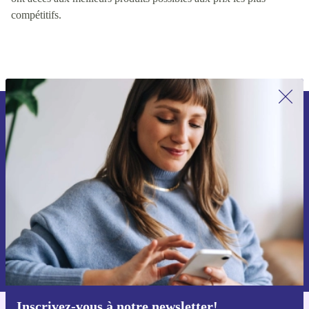
continuellement ces facteurs, nous nous assurons que les clients
ont accès aux meilleurs produits possibles aux prix les plus
compétitifs.
Recevoir offres et infos de refurbed
par mail
Ne manquez plus aucune offre.
S'inscrire
Retrouvez les informations sur l'utilisation des données personnelles
dans notre
politique de confidentialité
.