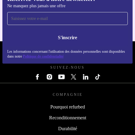
Inscrivez-vous à notre newsletter!
Téléchargez l'application refurbed
Ne manquez plus jamais une offre
Pour iOS et Android
S'inscrire
REFURBED FRANCE - RETHINK NEW.
Les informations concernant l'utilisation des données personnelles sont disponibles
dans notre
Politique de confidentialité
SUIVEZ-NOUS
COMPAGNIE
Pourquoi refurbed
Reconditionnement
Durabilité