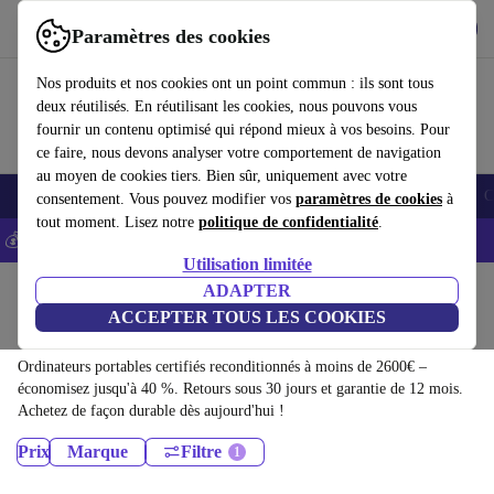
Télécharger l'application
Télécharger
Paramètres des cookies
Utilisez refurbed rapidement et facilement
Nos produits et nos cookies ont un point commun : ils sont tous
deux réutilisés. En réutilisant les cookies, nous pouvons vous
fournir un contenu optimisé qui répond mieux à vos besoins. Pour
ce faire, nous devons analyser votre comportement de navigation
au moyen de cookies tiers. Bien sûr, uniquement avec votre
Smartphones
Laptops
Tablettes
Montres connectées
Accessoires
C
consentement. Vous pouvez modifier vos
paramètres de cookies
à
tout moment. Lisez notre
politique de confidentialité
.
💰-5% EXTRA sur les iPhones – Code: IPHONEDEAL -
CGV
Utilisation limitée
Accueil
Produits
ADAPTER
ACCEPTER TOUS LES COOKIES
Ordinateurs portables:
Ordinateurs portables certifiés reconditionnés à moins de 2600€ –
économisez jusqu'à 40 %. Retours sous 30 jours et garantie de 12 mois.
Achetez de façon durable dès aujourd'hui !
Prix
Marque
Filtre