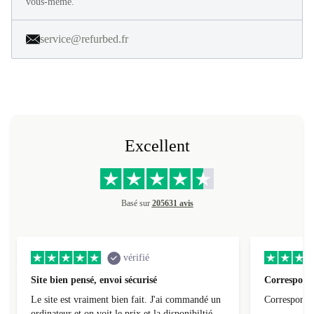
en 40 étapes. Profitez de 30 jours d'essai gratuit et constatez par
vous-même.
service@refurbed.fr
Excellent
Basé sur
205631 avis
vérifié
Site bien pensé, envoi sécurisé
Correspond 