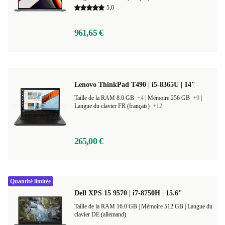
Taille de la RAM 16.0 GB
+2
|
Mémoire 512 GB
+2
|
Langue du clavier FR (français)
+16
5,0
961,65 €
Lenovo ThinkPad T490 | i5-8365U | 14"
Taille de la RAM 8.0 GB
+4
|
Mémoire 256 GB
+9
|
Langue du clavier FR (français)
+12
265,00 €
Quantité limitée
Dell XPS 15 9570 | i7-8750H | 15.6"
Taille de la RAM 16.0 GB |
Mémoire 512 GB |
Langue du