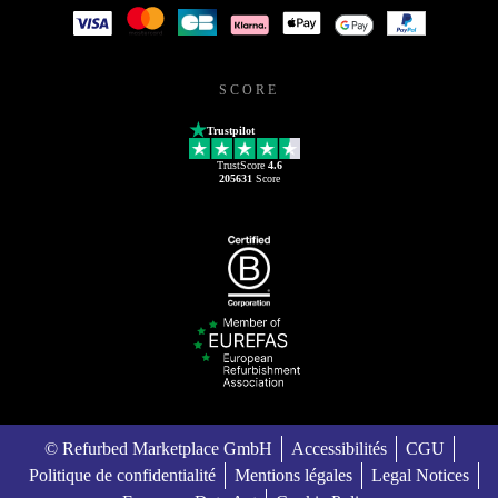
SCORE
Trustpilot
TrustScore
4.6
205631
Score
© Refurbed Marketplace GmbH
Accessibilités
CGU
Politique de confidentialité
Mentions légales
Legal Notices