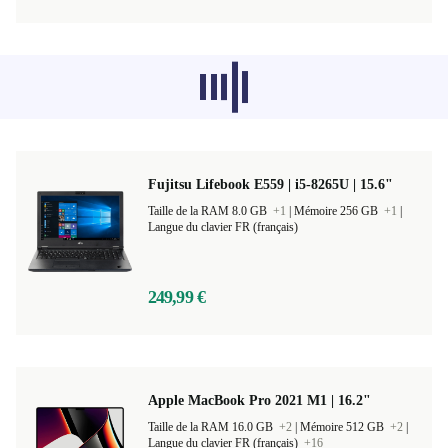
Les produits recommandés dans d'autres
catégories ne se chargent pas pour le
moment, désolé.
Fujitsu Lifebook E559 | i5-8265U | 15.6"
Taille de la RAM 8.0 GB
+1
|
Mémoire 256 GB
+1
|
Langue du clavier FR (français)
249,99 €
Apple MacBook Pro 2021 M1 | 16.2"