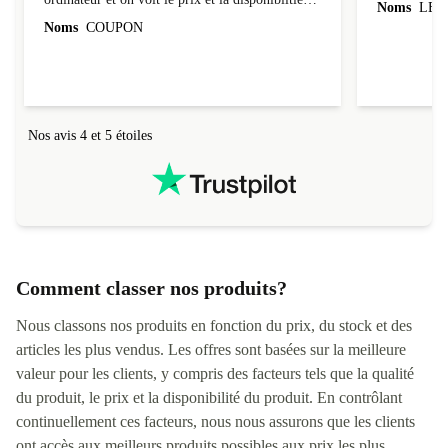
Le site est vraiment bien fait. J'ai commandé un
Correspond à
ordinateur et on voit le prix et la disponibiltié
Noms
LEO
évoluer au fil des caractéristiques choisies.
Noms
COUPON
L'envoi de l'ordinateur s'est fait dans les délais.
Le suivi du colis fonctionnait parfaitement.
Nos avis 4 et 5 étoiles
Comment classer nos produits?
Nous classons nos produits en fonction du prix, du stock et des
articles les plus vendus. Les offres sont basées sur la meilleure
valeur pour les clients, y compris des facteurs tels que la qualité
du produit, le prix et la disponibilité du produit. En contrôlant