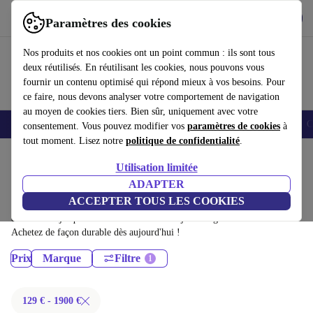
Télécharger l'application
Télécharger
Paramètres des cookies
Utilisez refurbed rapidement et facilement
Nos produits et nos cookies ont un point commun : ils sont tous
deux réutilisés. En réutilisant les cookies, nous pouvons vous
fournir un contenu optimisé qui répond mieux à vos besoins. Pour
ce faire, nous devons analyser votre comportement de navigation
au moyen de cookies tiers. Bien sûr, uniquement avec votre
Smartphones
Laptops
Tablettes
Montres connectées
Accessoires
C
consentement. Vous pouvez modifier vos
paramètres de cookies
à
tout moment. Lisez notre
politique de confidentialité
.
Accueil
Produits
Utilisation limitée
Ordinateurs portables:
ADAPTER
ACCEPTER TOUS LES COOKIES
Ordinateurs portables certifiés reconditionnés à moins de 1900€ –
économisez jusqu'à 40 %. Retours sous 30 jours et garantie de 12 mois.
Achetez de façon durable dès aujourd'hui !
Prix
Marque
Filtre
129 € - 1900 €