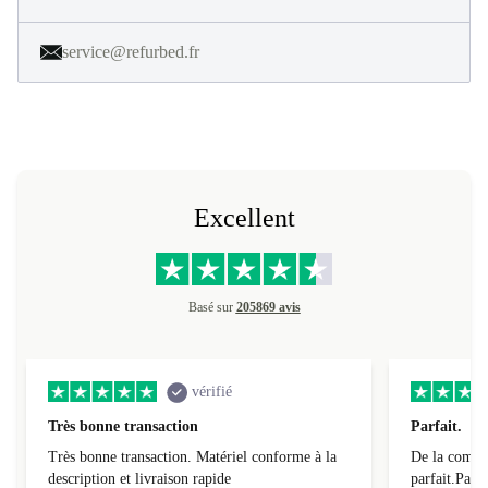
service@refurbed.fr
Excellent
Basé sur
205869 avis
vérifié
Très bonne transaction
Parfait.
Très bonne transaction. Matériel conforme à la
De la comman
description et livraison rapide
parfait.Parti