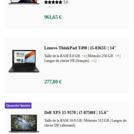
5,0
961,65 €
Lenovo ThinkPad T490 | i5-8365U | 14"
Taille de la RAM 8.0 GB
+4
|
Mémoire 256 GB
+9
|
Langue du clavier FR (français)
+12
277,80 €
Quantité limitée
Dell XPS 15 9570 | i7-8750H | 15.6"
Taille de la RAM 16.0 GB |
Mémoire 512 GB |
Langue du
clavier DE (allemand)