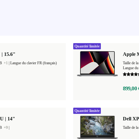
Quantité limitée
 | 15.6"
Apple 
GB
+1
|
Langue du clavier FR (français)
Taille de
Langue du 
899,00 
Quantité limitée
U | 14"
Dell XP
GB
+9
|