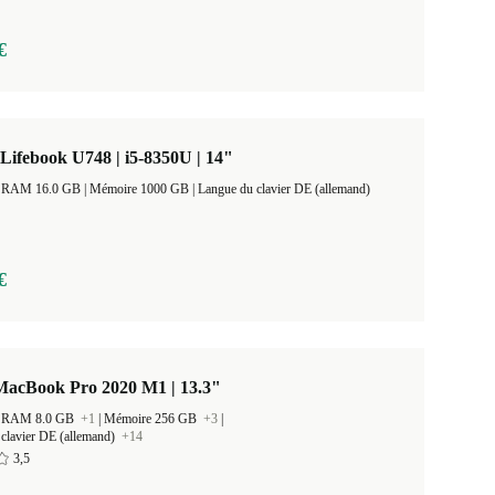
€
 Lifebook U748 | i5-8350U | 14"
Taille de la RAM 16.0 GB |
Mémoire 1000 GB |
Langue du clavier DE (allemand)
€
MacBook Pro 2020 M1 | 13.3"
 la RAM 8.0 GB
+1
|
Mémoire 256 GB
+3
|
clavier DE (allemand)
+14
3,5