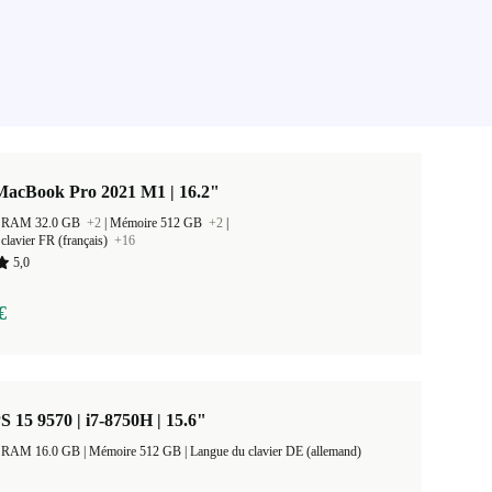
MacBook Pro 2021 M1 | 16.2"
 la RAM 32.0 GB
+2
|
Mémoire 512 GB
+2
|
clavier FR (français)
+16
5,0
€
S 15 9570 | i7-8750H | 15.6"
Taille de la RAM 16.0 GB |
Mémoire 512 GB |
Langue du clavier DE (allemand)