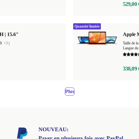
529,00 
Quantité limitée
H | 15.6"
Apple 
GB
+3
|
Taille de
Langue du 
338,09 
Plus
NOUVEAU:
Payer en plusieurs fois avec PayPal