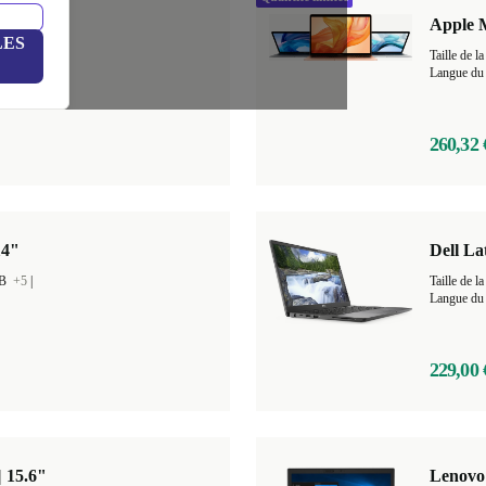
 | M1
Apple M
LES
GB
+4
|
Taille de
Langue du 
260,32 
14"
Dell La
GB
+5
|
Taille de
Langue du 
229,00 
| 15.6"
Lenovo 