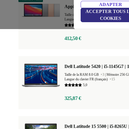
ADAPTER
Apple MacBook Air 2020 | 13.3"
ACCEPTER TOUS 
Taille de la RAM 8.0 GB
+1
|
Mémoire 256 
COOKIES
Langue du clavier US (anglais américain)
+20
5,0
412,50 €
Dell Latitude 5420 | i5-1145G7 | 
Taille de la RAM 8.0 GB
+3
|
Mémoire 256 
Langue du clavier FR (français)
+15
5,0
325,87 €
Dell Latitude 15 5500 | i5-8265U 