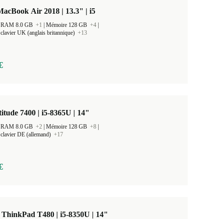
acBook Air 2018 | 13.3" | i5
 la RAM 8.0 GB
+1
|
Mémoire 128 GB
+4
|
clavier UK (anglais britannique)
+13
€
titude 7400 | i5-8365U | 14"
 la RAM 8.0 GB
+2
|
Mémoire 128 GB
+8
|
clavier DE (allemand)
+17
€
ThinkPad T480 | i5-8350U | 14"