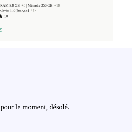
 la RAM 8.0 GB
+5
|
Mémoire 256 GB
+10
|
clavier FR (français)
+17
5,0
€
 pour le moment, désolé.