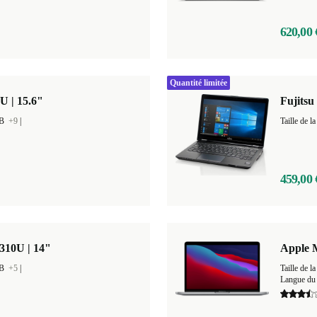
620,00 
Quantité limitée
U | 15.6"
Fujitsu
GB
+9
|
459,00 
310U | 14"
Apple 
GB
+5
|
Taille de
Langue du 