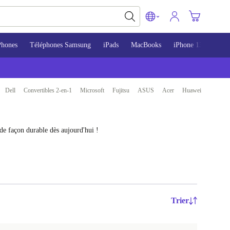
Phones
Téléphones Samsung
iPads
MacBooks
iPhone 13
iPho
Dell
Convertibles 2-en-1
Microsoft
Fujitsu
ASUS
Acer
Huawei
de façon durable dès aujourd'hui !
Trier