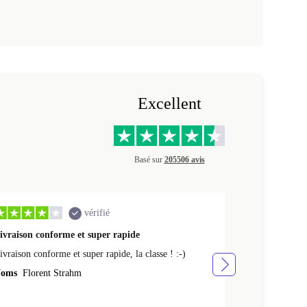
Excellent
Basé sur
205506 avis
vérifié
ivraison conforme et super rapide
Ras appareil 
ivraison conforme et super rapide, la classe ! :-)
Ras appareil se
oms
Florent Strahm
Noms
Antoine