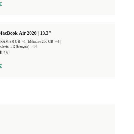
€
MacBook Air 2020 | 13.3"
 la RAM 8.0 GB
+1
|
Mémoire 256 GB
+4
|
clavier FR (français)
+14
4,6
€