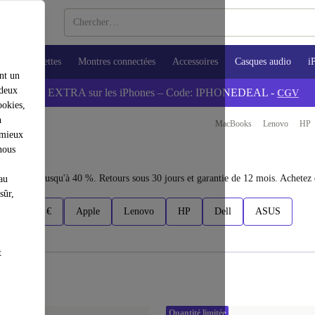
ops
Tablettes
Montres connectées
Accessoires
Casques audio
i
nt un
 deux
💰-5% EXTRA sur les iPhones – Code: IPHONEDEAL -
CGV
ookies,
n
MacBooks
Lenovo
HP
 mieux
nous
conomisez jusqu'à 40 %. Retours sous 30 jours et garantie de 12 mois. Achetez 
au
sûr,
800+ €
Apple
Lenovo
HP
Dell
ASUS
t
Quantité limitée