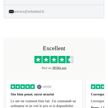
service@refurbed.fr
Excellent
Basé sur
205562 avis
vérifié
Site bien pensé, envoi sécurisé
Correspond 
Le site est vraiment bien fait. J'ai commandé un
Correspond à
ordinateur et on voit le prix et la disponibiltié
Noms
LEO