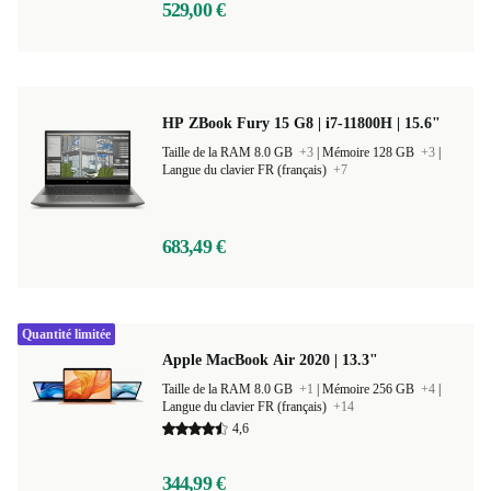
529,00 €
HP ZBook Fury 15 G8 | i7-11800H | 15.6"
Taille de la RAM 8.0 GB
+3
|
Mémoire 128 GB
+3
|
Langue du clavier FR (français)
+7
683,49 €
Quantité limitée
Apple MacBook Air 2020 | 13.3"
Taille de la RAM 8.0 GB
+1
|
Mémoire 256 GB
+4
|
Langue du clavier FR (français)
+14
4,6
344,99 €