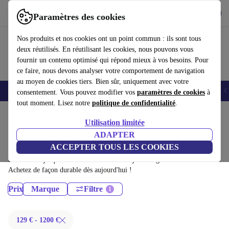
Télécharger l'application
Télécharger
Paramètres des cookies
Utilisez refurbed rapidement et facilement
Nos produits et nos cookies ont un point commun : ils sont tous
deux réutilisés. En réutilisant les cookies, nous pouvons vous
fournir un contenu optimisé qui répond mieux à vos besoins. Pour
ce faire, nous devons analyser votre comportement de navigation
au moyen de cookies tiers. Bien sûr, uniquement avec votre
Smartphones
Laptops
Tablettes
Montres connectées
Accessoires
C
consentement. Vous pouvez modifier vos
paramètres de cookies
à
tout moment. Lisez notre
politique de confidentialité
.
Accueil
Produits
Utilisation limitée
Ordinateurs portables:
ADAPTER
ACCEPTER TOUS LES COOKIES
Ordinateurs portables certifiés reconditionnés à moins de 1200€ –
économisez jusqu'à 40 %. Retours sous 30 jours et garantie de 12 mois.
Achetez de façon durable dès aujourd'hui !
Prix
Marque
Filtre
129 € - 1200 €