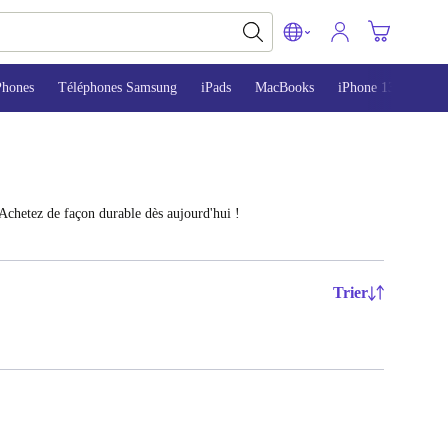
Phones
Téléphones Samsung
iPads
MacBooks
iPhone 13
iPho
Achetez de façon durable dès aujourd'hui !
Trier