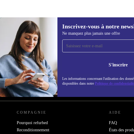
Inscrivez-vous à notre news
Ne manquez plus jamais une offre
Recevoir offres et infos de
refurbed par mail
Ne manquez plus aucune offre.
Retrouvez les i
S'inscrire
politique de co
Les informations concernant l'utilisation des donné
disponibles dans notre
Politique de confidentialit
REFURBED FRANCE - RETHINK NEW.
COMPAGNIE
AIDE
Pourquoi refurbed
FAQ
Reconditionnement
États des produ