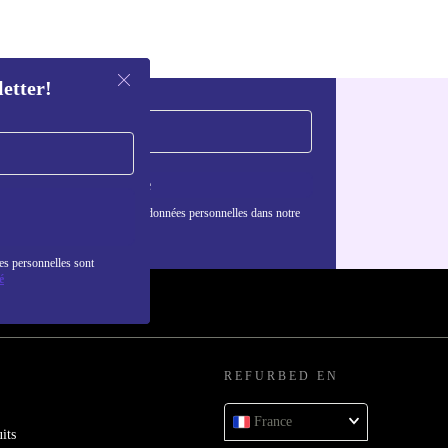
letter!
S'inscrire
nformations sur l'utilisation des données personnelles dans notre
nfidentialité
.
es personnelles sont
é
REFURBED EN
France
its