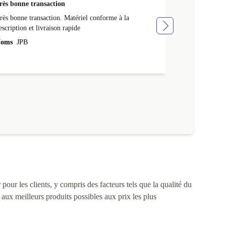
rès bonne transaction
Livraison rap
rès bonne transaction. Matériel conforme à la
Livraison rapid
escription et livraison rapide
Noms
NATHA
oms
JPB
pour les clients, y compris des facteurs tels que la qualité du
s aux meilleurs produits possibles aux prix les plus