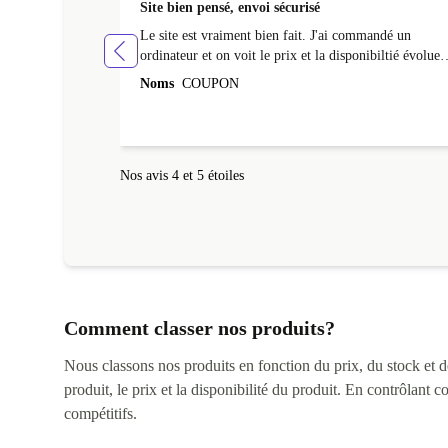
Site bien pensé, envoi sécurisé
Le site est vraiment bien fait. J'ai commandé un
ordinateur et on voit le prix et la disponibiltié évoluer
au fil des caractéristiques choisies. L'envoi de
Noms
COUPON
l'ordinateur s'est fait dans les délais. Le suivi du colis
fonctionnait parfaitement.
Nos avis 4 et 5 étoiles
Comment classer nos produits?
Nous classons nos produits en fonction du prix, du stock et des
produit, le prix et la disponibilité du produit. En contrôlant 
compétitifs.