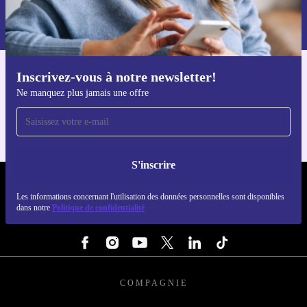
Retrouvez les informations sur l'utilisation des données personnelles
dans notre
politique de confidentialité
.
Inscrivez-vous à notre newsletter!
Téléchargez l'application refurbed
Ne manquez plus jamais une offre
Pour iOS et Android
S'inscrire
REFURBED FRANCE - RETHINK NEW.
Les informations concernant l'utilisation des données personnelles sont disponibles
dans notre
Politique de confidentialité
SUIVEZ-NOUS
COMPAGNIE