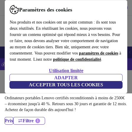
Télécharger l'application
Télécharger
Paramètres des cookies
Utilisez refurbed rapidement et facilement
Nos produits et nos cookies ont un point commun : ils sont tous
deux réutilisés. En réutilisant les cookies, nous pouvons vous
fournir un contenu optimisé qui répond mieux à vos besoins. Pour
ce faire, nous devons analyser votre comportement de navigation
au moyen de cookies tiers. Bien sûr, uniquement avec votre
Smartphones
Laptops
Tablettes
Montres connectées
Accessoires
C
consentement. Vous pouvez modifier vos
paramètres de cookies
à
tout moment. Lisez notre
politique de confidentialité
.
💰-5% EXTRA sur les iPhones – Code: IPHONEDEAL -
CGV
Utilisation limitée
Accueil
Produits
Ordinateurs portables
ADAPTER
ACCEPTER TOUS LES COOKIES
Ordinateurs portables Lenovo:
Ordinateurs portables Lenovo certifiés reconditionnés à moins de 2500€
– économisez jusqu'à 40 %. Retours sous 30 jours et garantie de 12 mois.
Achetez de façon durable dès aujourd'hui !
Prix
Filtre