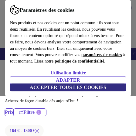
Télécharger l'application
Télécharger
Paramètres des cookies
Utilisez refurbed rapidement et facilement
Nos produits et nos cookies ont un point commun : ils sont tous
deux réutilisés. En réutilisant les cookies, nous pouvons vous
fournir un contenu optimisé qui répond mieux à vos besoins. Pour
ce faire, nous devons analyser votre comportement de navigation
au moyen de cookies tiers. Bien sûr, uniquement avec votre
Smartphones
Laptops
Tablettes
Montres connectées
Accessoires
C
consentement. Vous pouvez modifier vos
paramètres de cookies
à
tout moment. Lisez notre
politique de confidentialité
.
Accueil
Produits
Ordinateurs portables
Utilisation limitée
Ordinateurs portables Lenovo:
ADAPTER
ACCEPTER TOUS LES COOKIES
Ordinateurs portables Lenovo certifiés reconditionnés à moins de 1300€
– économisez jusqu'à 40 %. Retours sous 30 jours et garantie de 12 mois.
Achetez de façon durable dès aujourd'hui !
Prix
Filtre
164 € - 1300 €