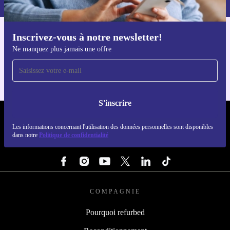
Inscrivez-vous à notre newsletter!
Téléchargez l'application refurbed
Ne manquez plus jamais une offre
Pour iOS et Android
S'inscrire
REFURBED FRANCE - RETHINK NEW.
Les informations concernant l'utilisation des données personnelles sont disponibles
dans notre
Politique de confidentialité
SUIVEZ-NOUS
COMPAGNIE
Pourquoi refurbed