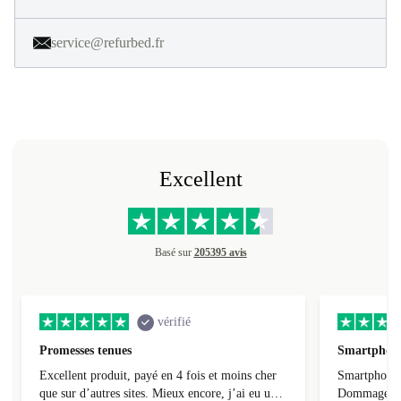
service@refurbed.fr
Excellent
Basé sur
205395 avis
vérifié
Promesses tenues
Smartphone
Excellent produit, payé en 4 fois et moins cher
Smartphone 
que sur d’autres sites. Mieux encore, j’ai eu une
Dommage que 