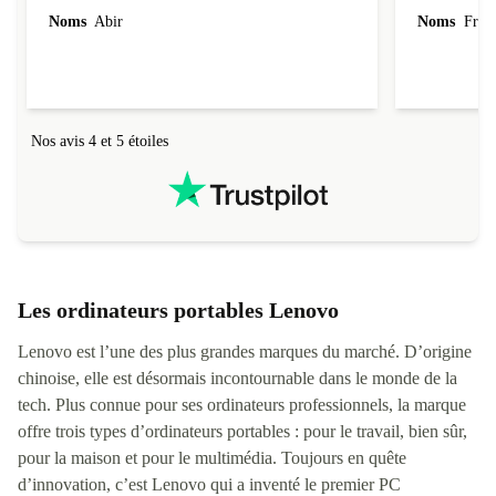
version plus récente que celle que j’avais
d’origine et
Noms
Abir
Noms
Franc
commandée et pour le même prix. Je reviendrai
certainement.
Nos avis 4 et 5 étoiles
Les ordinateurs portables Lenovo
Lenovo est l’une des plus grandes marques du marché. D’origine
chinoise, elle est désormais incontournable dans le monde de la
tech. Plus connue pour ses ordinateurs professionnels, la marque
offre trois types d’ordinateurs portables : pour le travail, bien sûr,
pour la maison et pour le multimédia. Toujours en quête
d’innovation, c’est Lenovo qui a inventé le premier PC