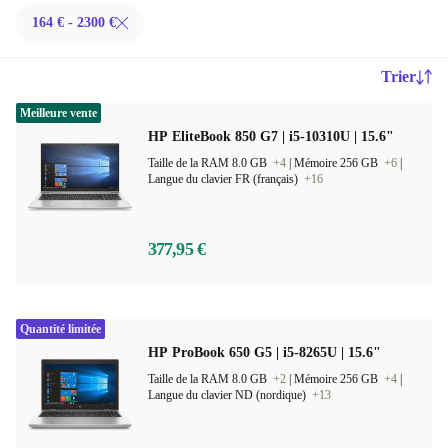
164 € - 2300 €
Trier
Meilleure vente
HP EliteBook 850 G7 | i5-10310U | 15.6"
Taille de la RAM 8.0 GB
+4
|
Mémoire 256 GB
+6
|
Langue du clavier FR (français)
+16
377,95 €
Quantité limitée
HP ProBook 650 G5 | i5-8265U | 15.6"
Taille de la RAM 8.0 GB
+2
|
Mémoire 256 GB
+4
|
Langue du clavier ND (nordique)
+13