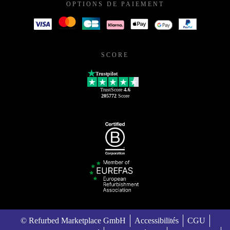
OPTIONS DE PAIEMENT
SCORE
Trustpilot
TrustScore
4.6
205772
Score
© Refurbed Marketplace GmbH
Accessibilités
CGU