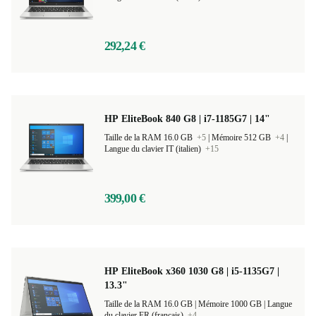
Taille de la RAM 8.0 GB
+6
|
Mémoire 256 GB
+5
|
Langue du clavier IT (italien)
+22
292,24 €
HP EliteBook 840 G8 | i7-1185G7 | 14"
Taille de la RAM 16.0 GB
+5
|
Mémoire 512 GB
+4
|
Langue du clavier IT (italien)
+15
399,00 €
HP EliteBook x360 1030 G8 | i5-1135G7 |
13.3"