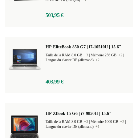
Taille de la RAM 16.0 GB |
Mémoire 1000 GB |
Langue
du clavier FR (français)
+4
503,95 €
HP EliteBook 850 G7 | i7-10510U | 15.6"
Taille de la RAM 8.0 GB
+3
|
Mémoire 256 GB
+2
|
Langue du clavier DE (allemand)
+2
403,99 €
HP ZBook 15 G6 | i7-9850H | 15.6"
Taille de la RAM 8.0 GB
+3
|
Mémoire 1000 GB
+2
|
Langue du clavier DE (allemand)
+1