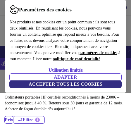
Télécharger l'application
Télécharger
Paramètres des cookies
Utilisez refurbed rapidement et facilement
Nos produits et nos cookies ont un point commun : ils sont tous
deux réutilisés. En réutilisant les cookies, nous pouvons vous
fournir un contenu optimisé qui répond mieux à vos besoins. Pour
ce faire, nous devons analyser votre comportement de navigation
au moyen de cookies tiers. Bien sûr, uniquement avec votre
Smartphones
Laptops
Tablettes
Montres connectées
Accessoires
C
consentement. Vous pouvez modifier vos
paramètres de cookies
à
tout moment. Lisez notre
politique de confidentialité
.
💰-5% EXTRA sur les iPhones – Code: IPHONEDEAL -
CGV
Utilisation limitée
Accueil
Produits
Ordinateurs portables
ADAPTER
ACCEPTER TOUS LES COOKIES
Ordinateurs portables HP:
Ordinateurs portables HP certifiés reconditionnés à moins de 2300€ –
économisez jusqu'à 40 %. Retours sous 30 jours et garantie de 12 mois.
Achetez de façon durable dès aujourd'hui !
Prix
Filtre