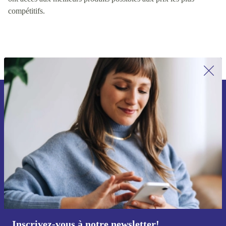
continuellement ces facteurs, nous nous assurons que les clients
ont accès aux meilleurs produits possibles aux prix les plus
compétitifs.
Recevoir offres et infos de refurbed
par mail
Ne manquez plus aucune offre.
S'inscrire
Retrouvez les informations sur l'utilisation des données personnelles
dans notre
politique de confidentialité
.