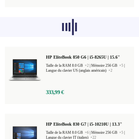
Les produits recommandés dans d'autres
catégories ne se chargent pas pour le
moment, désolé.
HP EliteBook 850 G6 | i5-8265U | 15.6"
Taille de la RAM 8.0 GB
+2
|
Mémoire 256 GB
+5
|
Langue du clavier US (anglais américain)
+2
333,99 €
HP EliteBook 830 G7 | i5-10210U | 13.3"