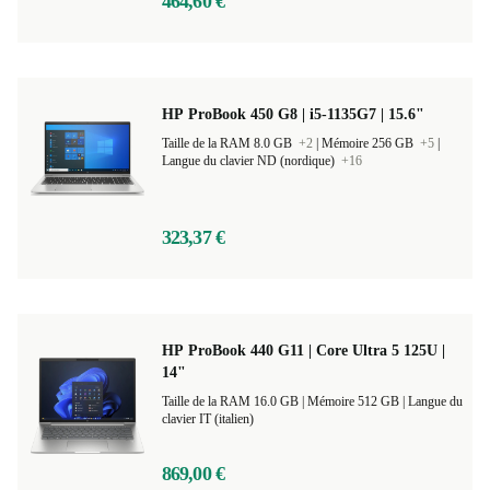
464,60 €
HP ProBook 450 G8 | i5-1135G7 | 15.6"
Taille de la RAM 8.0 GB
+2
|
Mémoire 256 GB
+5
|
Langue du clavier ND (nordique)
+16
323,37 €
HP ProBook 440 G11 | Core Ultra 5 125U |
14"
Taille de la RAM 16.0 GB |
Mémoire 512 GB |
Langue du
clavier IT (italien)
869,00 €