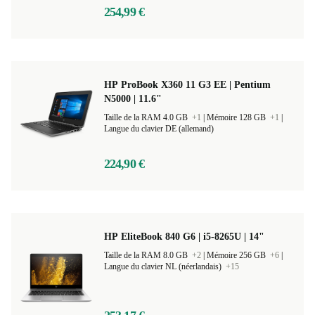
254,99 €
HP ProBook X360 11 G3 EE | Pentium
N5000 | 11.6"
Taille de la RAM 4.0 GB
+1
|
Mémoire 128 GB
+1
|
Langue du clavier DE (allemand)
224,90 €
HP EliteBook 840 G6 | i5-8265U | 14"
Taille de la RAM 8.0 GB
+2
|
Mémoire 256 GB
+6
|
Langue du clavier NL (néerlandais)
+15