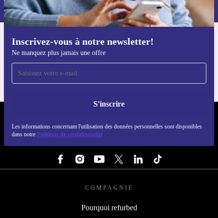
dans notre
politique de confidentialité
.
Inscrivez-vous à notre newsletter!
Téléchargez l'application refurbed
Ne manquez plus jamais une offre
Pour iOS et Android
S'inscrire
REFURBED FRANCE - RETHINK NEW.
Les informations concernant l'utilisation des données personnelles sont disponibles
dans notre
Politique de confidentialité
SUIVEZ-NOUS
COMPAGNIE
Pourquoi refurbed