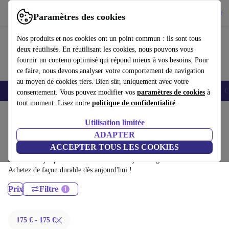
Télécharger l'application
Télécharger
Paramètres des cookies
Utilisez refurbed rapidement et facilement
Nos produits et nos cookies ont un point commun : ils sont tous
deux réutilisés. En réutilisant les cookies, nous pouvons vous
fournir un contenu optimisé qui répond mieux à vos besoins. Pour
ce faire, nous devons analyser votre comportement de navigation
au moyen de cookies tiers. Bien sûr, uniquement avec votre
Smartphones
Laptops
Tablettes
Montres connectées
Accessoires
C
consentement. Vous pouvez modifier vos
paramètres de cookies
à
tout moment. Lisez notre
politique de confidentialité
.
Accueil
Produits
Ordinateurs portables
Utilisation limitée
Ordinateurs portables HP:
ADAPTER
ACCEPTER TOUS LES COOKIES
Ordinateurs portables HP certifiés reconditionnés à moins de 100€ –
économisez jusqu'à 40 %. Retours sous 30 jours et garantie de 12 mois.
Achetez de façon durable dès aujourd'hui !
Prix
Filtre
175 € - 175 €