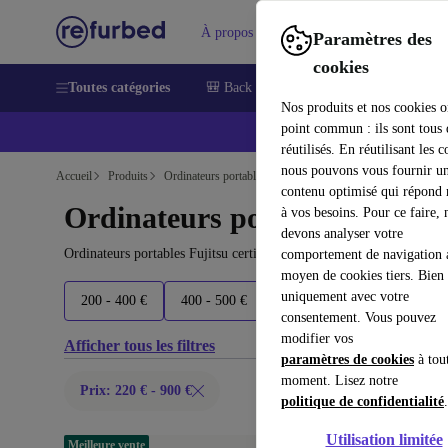
À propos
Aide
Paramètres des
cookies
Toutes catégories
🎒 Back to school
Smartphones
Lapt
Nos produits et nos cookies o
point commun : ils sont tous
réutilisés. En réutilisant les c
nous pouvons vous fournir u
Accueil
Produits
Ordinateurs portables
contenu optimisé qui répond
Ordinateurs portables Fujitsu
à vos besoins. Pour ce faire, 
devons analyser votre
Ordinateurs portables Fujitsu certifiés reconditionnés à moins de 9
comportement de navigation 
moyen de cookies tiers. Bien 
uniquement avec votre
200 - 400 €
400 - 500 €
500 - 600 €
600+ €
consentement. Vous pouvez
modifier vos
Afficher tous les filtres
paramètres de cookies
à tou
moment. Lisez notre
Prix: 220 € - 900 €
politique de confidentialité
.
Utilisation limitée
Meilleure vente