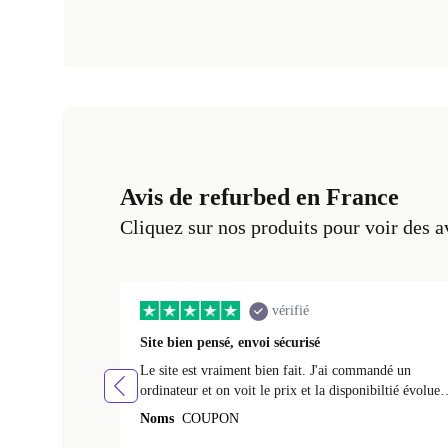
Avis de refurbed en France
Cliquez sur nos produits pour voir des a
vérifié
Site bien pensé, envoi sécurisé
Le site est vraiment bien fait. J'ai commandé un
ordinateur et on voit le prix et la disponibiltié évoluer
au fil des caractéristiques choisies. L'envoi de
Noms
COUPON
l'ordinateur s'est fait dans les délais. Le suivi du colis