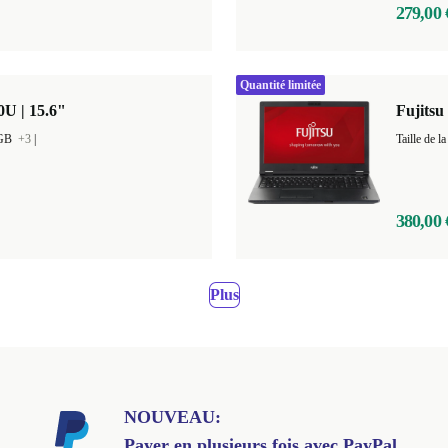
279,00 
Quantité limitée
0U | 15.6"
Fujitsu
 GB
+3
|
380,00 
Plus
NOUVEAU:
Payer en plusieurs fois avec PayPal