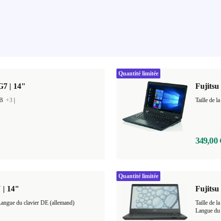
Quantité limitée
G7 | 14"
Fujitsu
GB
+3
|
349,00 
Quantité limitée
 | 14"
Fujitsu
Langue du clavier DE (allemand)
Taille de
Langue du 