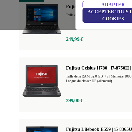
ADAPTER
Fujitsu Lifebook E559 | i5-8265U
ACCEPTER TOUS 
Taille de la RAM 8.0 GB
+1
|
Mémoire 256 
COOKIES
249,99 €
Fujitsu Celsius H780 | i7-8750H |
Taille de la RAM 32.0 GB
+2
|
Mémoire 100
Langue du clavier DE (allemand)
399,00 €
Fujitsu Lifebook E559 | i5-8365U