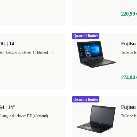
220,99 
Quantité limitée
0U | 14"
Fujitsu
Mémoire 256 GB |
Langue du clavier IT (italien)
+1
274,04 
Quantité limitée
G4 | 14"
Fujitsu
GB |
Langue du clavier DE (allemand)