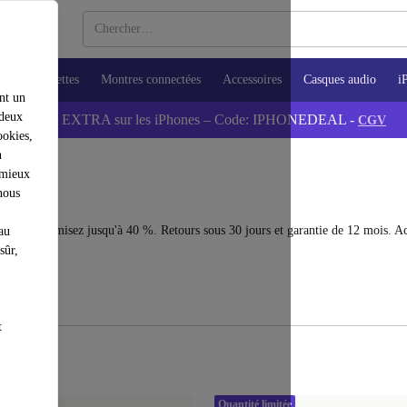
ops
Tablettes
Montres connectées
Accessoires
Casques audio
i
nt un
 deux
💰-5% EXTRA sur les iPhones – Code: IPHONEDEAL -
CGV
ookies,
n
 mieux
:
nous
00€ – économisez jusqu'à 40 %. Retours sous 30 jours et garantie de 12 mois. A
au
sûr,
t
Quantité limitée