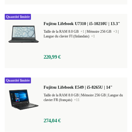
Quantité limitée
Fujitsu Lifebook U7310 | i5-10210U | 13.3"
Taille de la RAM 8.0 GB
+1
|
Mémoire 256 GB
+3
|
Langue du clavier FI (finlandais)
+1
220,99 €
Quantité limitée
Fujitsu Lifebook E549 | i5-8265U | 14"
Taille de la RAM 8.0 GB |
Mémoire 256 GB |
Langue du
clavier FR (français)
+11
274,04 €