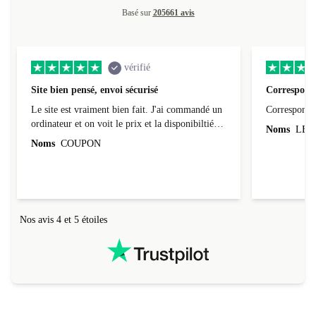
Basé sur
205661 avis
vérifié
Site bien pensé, envoi sécurisé
Correspond 
Le site est vraiment bien fait. J'ai commandé un
Correspond à
ordinateur et on voit le prix et la disponibiltié
Noms
LEO
évoluer au fil des caractéristiques choisies.
Noms
COUPON
L'envoi de l'ordinateur s'est fait dans les délais.
Le suivi du colis fonctionnait parfaitement.
Nos avis 4 et 5 étoiles