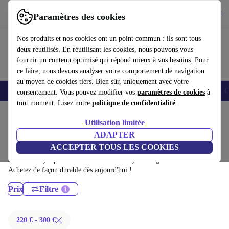
Télécharger l'application
Télécharger
Paramètres des cookies
Utilisez refurbed rapidement et facilement
Nos produits et nos cookies ont un point commun : ils sont tous
deux réutilisés. En réutilisant les cookies, nous pouvons vous
fournir un contenu optimisé qui répond mieux à vos besoins. Pour
ce faire, nous devons analyser votre comportement de navigation
au moyen de cookies tiers. Bien sûr, uniquement avec votre
Smartphones
Laptops
Tablettes
Montres connectées
Accessoires
C
consentement. Vous pouvez modifier vos
paramètres de cookies
à
tout moment. Lisez notre
politique de confidentialité
.
Accueil
Produits
Ordinateurs portables
Utilisation limitée
Ordinateurs portables Fujitsu:
ADAPTER
ACCEPTER TOUS LES COOKIES
Ordinateurs portables Fujitsu certifiés reconditionnés à moins de 300€ –
économisez jusqu'à 40 %. Retours sous 30 jours et garantie de 12 mois.
Achetez de façon durable dès aujourd'hui !
Prix
Filtre
220 € - 300 €