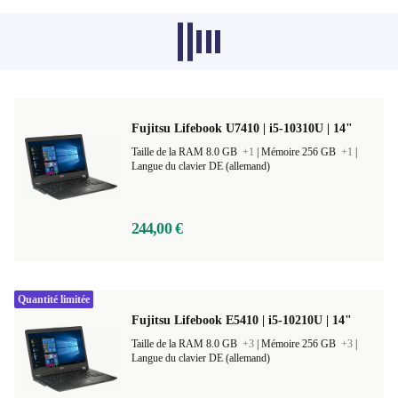
Les produits recommandés dans d'autres
catégories ne se chargent pas pour le
moment, désolé.
Fujitsu Lifebook U7410 | i5-10310U | 14"
Taille de la RAM 8.0 GB
+1
|
Mémoire 256 GB
+1
|
Langue du clavier DE (allemand)
244,00 €
Quantité limitée
Fujitsu Lifebook E5410 | i5-10210U | 14"
Taille de la RAM 8.0 GB
+3
|
Mémoire 256 GB
+3
|
Langue du clavier DE (allemand)