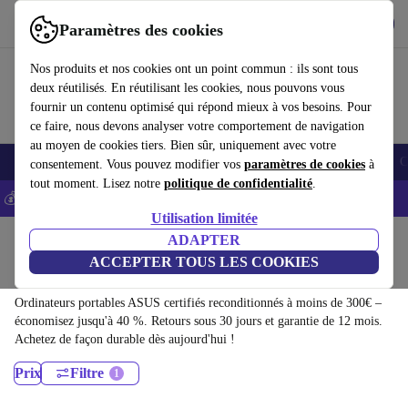
Télécharger l'application
Télécharger
Paramètres des cookies
Utilisez refurbed rapidement et facilement
Nos produits et nos cookies ont un point commun : ils sont tous
deux réutilisés. En réutilisant les cookies, nous pouvons vous
fournir un contenu optimisé qui répond mieux à vos besoins. Pour
ce faire, nous devons analyser votre comportement de navigation
au moyen de cookies tiers. Bien sûr, uniquement avec votre
Smartphones
Laptops
Tablettes
Montres connectées
Accessoires
C
consentement. Vous pouvez modifier vos
paramètres de cookies
à
tout moment. Lisez notre
politique de confidentialité
.
💰-5% EXTRA sur les iPhones – Code: IPHONEDEAL -
CGV
Utilisation limitée
Accueil
Produits
Ordinateurs portables
ADAPTER
ACCEPTER TOUS LES COOKIES
Ordinateurs portables ASUS:
Ordinateurs portables ASUS certifiés reconditionnés à moins de 300€ –
économisez jusqu'à 40 %. Retours sous 30 jours et garantie de 12 mois.
Achetez de façon durable dès aujourd'hui !
Prix
Filtre