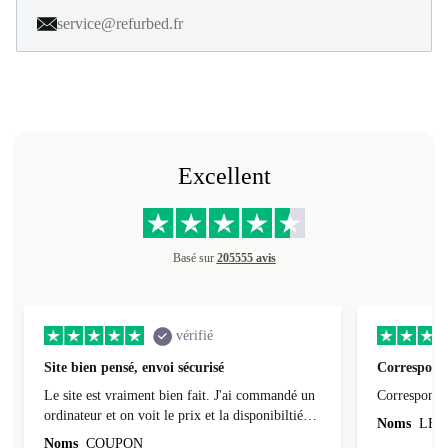
service@refurbed.fr
Excellent
Basé sur
205555 avis
vérifié
Site bien pensé, envoi sécurisé
Correspond 
Le site est vraiment bien fait. J'ai commandé un
Correspond à
ordinateur et on voit le prix et la disponibiltié
Noms
LEO
évoluer au fil des caractéristiques choisies.
Noms
COUPON