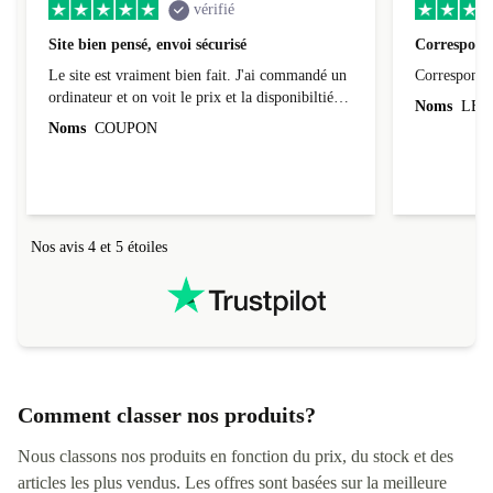
vérifié
Site bien pensé, envoi sécurisé
Correspond 
Le site est vraiment bien fait. J'ai commandé un
Correspond à
ordinateur et on voit le prix et la disponibiltié
Noms
LEO
évoluer au fil des caractéristiques choisies.
Noms
COUPON
L'envoi de l'ordinateur s'est fait dans les délais.
Le suivi du colis fonctionnait parfaitement.
Nos avis 4 et 5 étoiles
Comment classer nos produits?
Nous classons nos produits en fonction du prix, du stock et des
articles les plus vendus. Les offres sont basées sur la meilleure