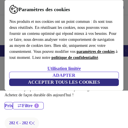
Télécharger l'application
Télécharger
Paramètres des cookies
Utilisez refurbed rapidement et facilement
Nos produits et nos cookies ont un point commun : ils sont tous
deux réutilisés. En réutilisant les cookies, nous pouvons vous
fournir un contenu optimisé qui répond mieux à vos besoins. Pour
ce faire, nous devons analyser votre comportement de navigation
au moyen de cookies tiers. Bien sûr, uniquement avec votre
Smartphones
Laptops
Tablettes
Montres connectées
Accessoires
C
consentement. Vous pouvez modifier vos
paramètres de cookies
à
tout moment. Lisez notre
politique de confidentialité
.
Accueil
Produits
Ordinateurs portables
Utilisation limitée
Ordinateurs portables ASUS:
ADAPTER
ACCEPTER TOUS LES COOKIES
Ordinateurs portables ASUS certifiés reconditionnés à moins de 100€ –
économisez jusqu'à 40 %. Retours sous 30 jours et garantie de 12 mois.
Achetez de façon durable dès aujourd'hui !
Prix
Filtre
282 € - 282 €