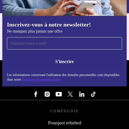
dans notre
politique de confidentialité
.
Inscrivez-vous à notre newsletter!
Téléchargez l'application refurbed
Ne manquez plus jamais une offre
Pour iOS et Android
S'inscrire
REFURBED FRANCE - RETHINK NEW.
Les informations concernant l'utilisation des données personnelles sont disponibles
dans notre
Politique de confidentialité
SUIVEZ-NOUS
COMPAGNIE
Pourquoi refurbed