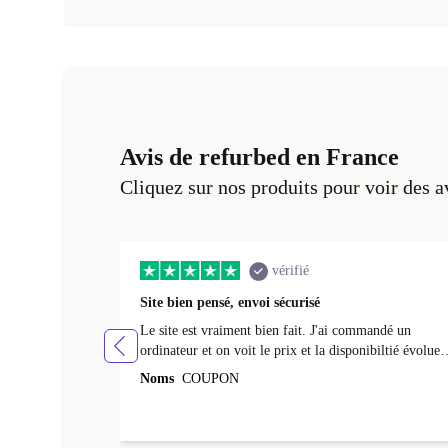
Avis de refurbed en France
Cliquez sur nos produits pour voir des a
vérifié
Site bien pensé, envoi sécurisé
Le site est vraiment bien fait. J'ai commandé un
ordinateur et on voit le prix et la disponibiltié évoluer
au fil des caractéristiques choisies. L'envoi de
Noms
COUPON
l'ordinateur s'est fait dans les délais. Le suivi du colis
fonctionnait parfaitement.