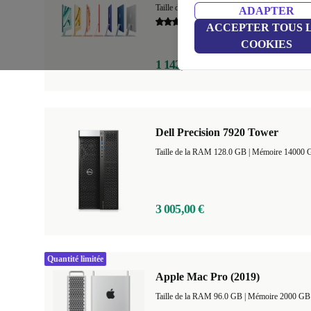
Taille de la RAM 8.0 GB
+1
|
Mémoire 256 
ADAPTER
4,0
ACCEPTER TOUS 
COOKIES
1 142,00 €
Dell Precision 7920 Tower
Taille de la RAM 128.0 GB |
Mémoire 14000 
3 005,00 €
Quantité limitée
Apple Mac Pro (2019)
Taille de la RAM 96.0 GB |
Mémoire 2000 GB