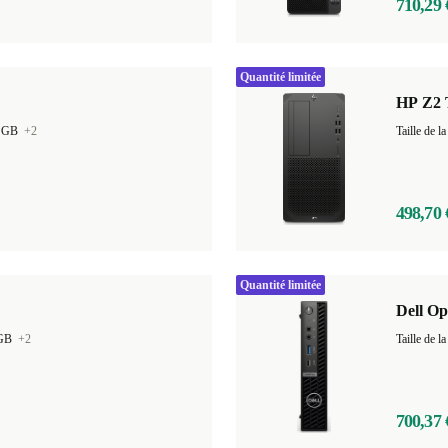
710,29 
Quantité limitée
HP Z2 
0 GB
+2
Taille de
498,70 
Quantité limitée
Dell Op
 GB
+2
700,37 