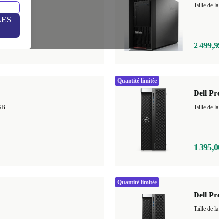
GB
+1
LES
2 499,9
Quantité limitée
Dell Pr
GB
Taille de
1 395,0
Quantité limitée
Dell Pr
Taille de