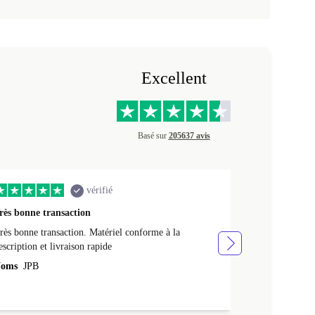
Excellent
Basé sur
205637 avis
vérifié
rès bonne transaction
Livraison rap
rès bonne transaction. Matériel conforme à la
Livraison rapid
escription et livraison rapide
Noms
NATHA
oms
JPB