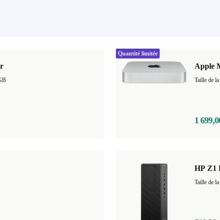
Quantité limitée
r
Apple 
GB
1 699,0
HP Z1 