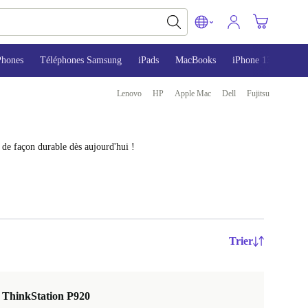
Phones
Téléphones Samsung
iPads
MacBooks
iPhone 13
iPho
Lenovo
HP
Apple Mac
Dell
Fujitsu
 de façon durable dès aujourd'hui !
Trier
 ThinkStation P920