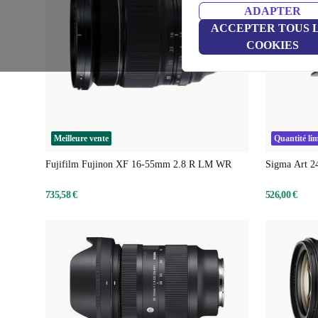
ADAPTER
ACCEPTER TOUS 
COOKIES
Meilleure vente
Quantité lim
Fujifilm Fujinon XF 16-55mm 2.8 R LM WR
Sigma Art 
735,58 €
526,00 €