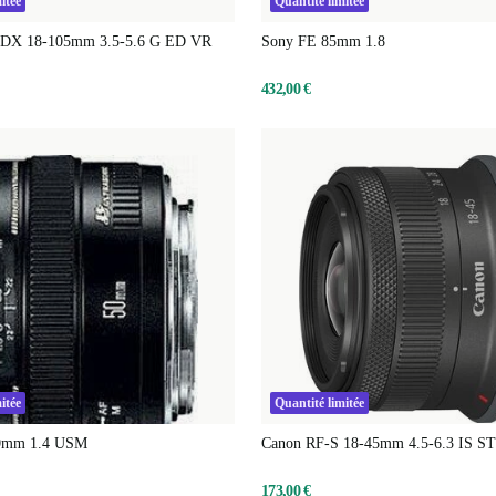
itée
Quantité limitée
 DX 18-105mm 3.5-5.6 G ED VR
Sony FE 85mm 1.8
432,00 €
itée
Quantité limitée
0mm 1.4 USM
Canon RF-S 18-45mm 4.5-6.3 IS S
173,00 €