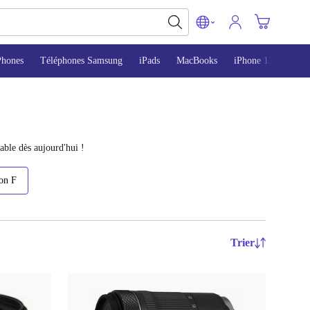
Phones
Téléphones Samsung
iPads
MacBooks
iPhone 13
iPho
able dès aujourd'hui !
on F
Trier