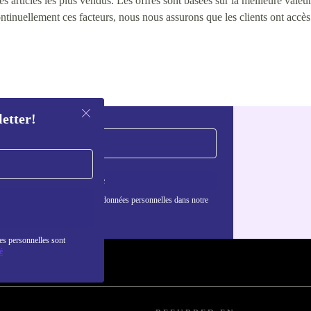
 articles les plus vendus. Les offres sont basées sur la meilleure valeur 
continuellement ces facteurs, nous nous assurons que les clients ont accè
letter!
S'inscrire
nformations sur l'utilisation des données personnelles dans notre
nfidentialité
.
es personnelles sont
é