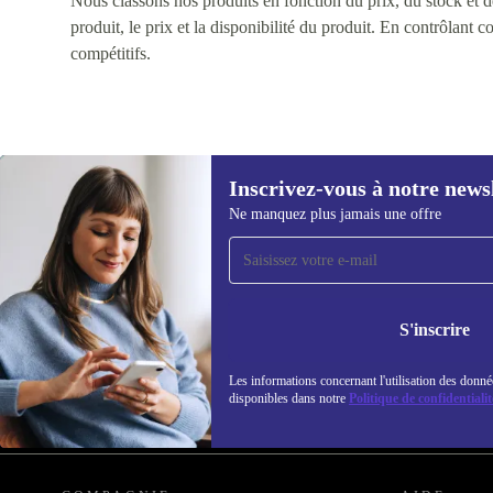
Nous classons nos produits en fonction du prix, du stock et des
produit, le prix et la disponibilité du produit. En contrôlant 
compétitifs.
Inscrivez-vous à notre news
Ne manquez plus jamais une offre
Recevoir offres et infos de
refurbed par mail
Ne manquez plus aucune offre.
Retrouvez les i
S'inscrire
politique de co
Les informations concernant l'utilisation des donné
disponibles dans notre
Politique de confidentialit
REFURBED FRANCE - RETHINK NEW.