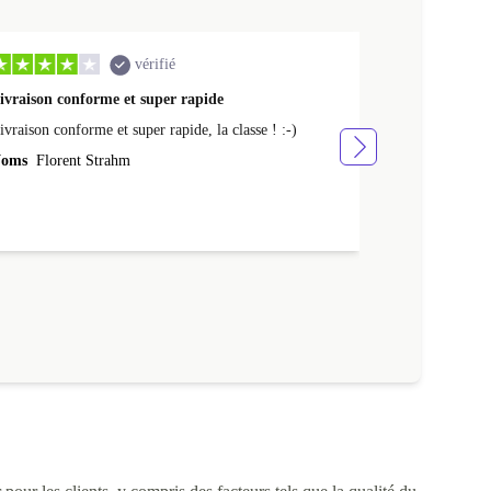
vérifié
ivraison conforme et super rapide
Ras appareil 
ivraison conforme et super rapide, la classe ! :-)
Ras appareil se
oms
Florent Strahm
Noms
Antoine