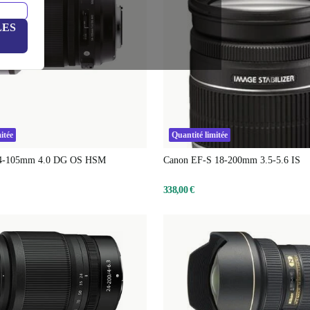
LES
itée
Quantité limitée
24-105mm 4.0 DG OS HSM
Canon EF-S 18-200mm 3.5-5.6 IS
338,00 €