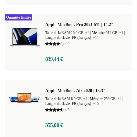
Quantité limitée
Apple MacBook Pro 2021 M1 | 14.2"
Taille de la RAM 16.0 GB
+2
|
Mémoire 512 GB
+1
|
Langue du clavier FR (français)
+11
4,0
839,44 €
Apple MacBook Air 2020 | 13.3"
Taille de la RAM 8.0 GB
+1
|
Mémoire 256 GB
+4
|
Langue du clavier FR (français)
+15
4,6
355,00 €