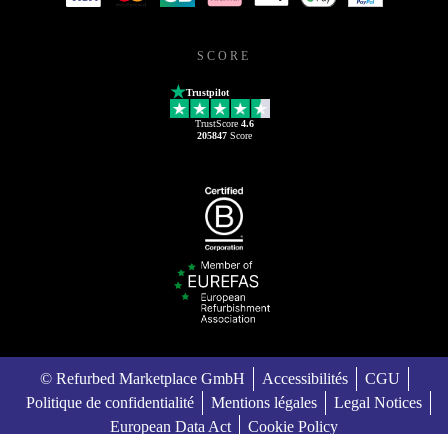
SCORE
Trustpilot
TrustScore
4.6
205847
Score
© Refurbed Marketplace GmbH
Accessibilités
CGU
Politique de confidentialité
Mentions légales
Legal Notices
European Data Act
Cookie Policy