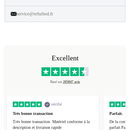
service@refurbed.fr
Excellent
Basé sur
205847 avis
vérifié
Très bonne transaction
Parfait.
Très bonne transaction. Matériel conforme à la
De la comman
description et livraison rapide
parfait.Parti