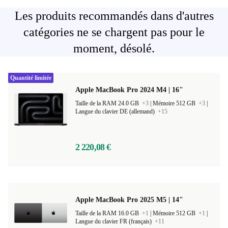
Les produits recommandés dans d'autres
catégories ne se chargent pas pour le
moment, désolé.
Quantité limitée
Apple MacBook Pro 2024 M4 | 16"
Taille de la RAM 24.0 GB
+3
|
Mémoire 512 GB
+3
|
Langue du clavier DE (allemand)
+15
2 220,08 €
Apple MacBook Pro 2025 M5 | 14"
Taille de la RAM 16.0 GB
+1
|
Mémoire 512 GB
+1
|
Langue du clavier FR (français)
+11