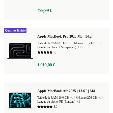
499,99 €
Quantité limitée
Apple MacBook Pro 2023 M3 | 14.2"
Taille de la RAM 8.0 GB
+3
|
Mémoire 512 GB
+2
|
Langue du clavier ES (espagnol)
+15
5,0
1 019,00 €
Apple MacBook Air 2025 | 13.6" | M4
Taille de la RAM 16.0 GB
+1
|
Mémoire 256 GB
+1
|
Langue du clavier FR (français)
+2
5,0