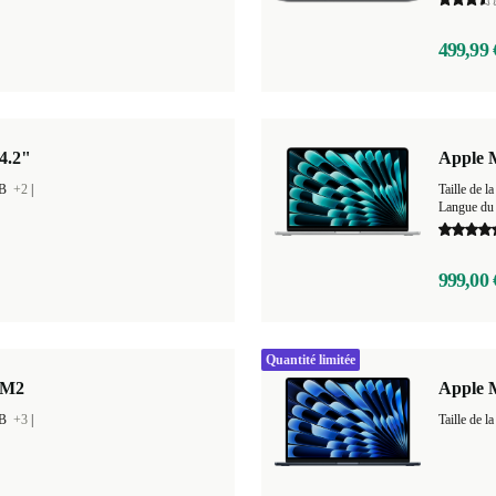
499,99 
4.2"
Apple M
GB
+2
|
Taille de
Langue du 
999,00 
Quantité limitée
 M2
Apple M
GB
+3
|