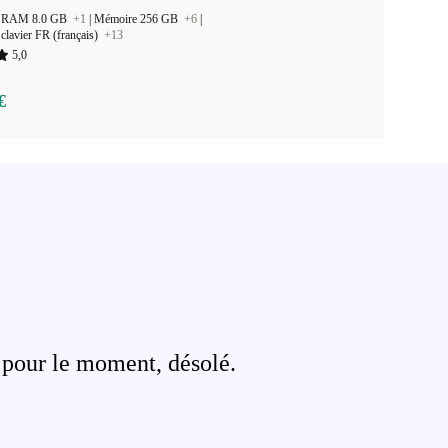
 la RAM 8.0 GB
+1
|
Mémoire 256 GB
+6
|
clavier FR (français)
+13
5,0
€
 pour le moment, désolé.