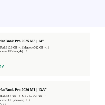
MacBook Pro 2025 M5 | 14"
 la RAM 16.0 GB
+1
|
Mémoire 512 GB
+1
|
clavier FR (français)
+11
0 €
MacBook Pro 2020 M1 | 13.3"
 la RAM 8.0 GB
+1
|
Mémoire 256 GB
+3
|
clavier DE (allemand)
+14
3,5