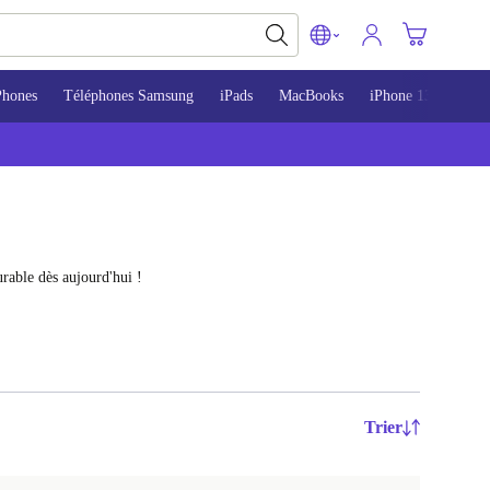
Phones
Téléphones Samsung
iPads
MacBooks
iPhone 13
iPho
rable dès aujourd'hui !
Trier