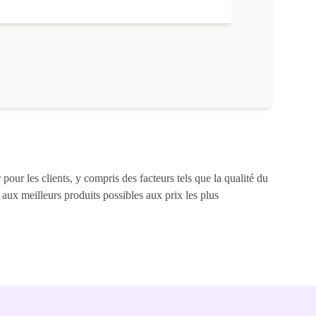
 semaines que je l'utilise sans aucun problème. Merci !
a batterie est neuve : elle tient 24h avec une utilisation
ntensive et 48h avec une utilisation moyenne.
pour les clients, y compris des facteurs tels que la qualité du
s aux meilleurs produits possibles aux prix les plus