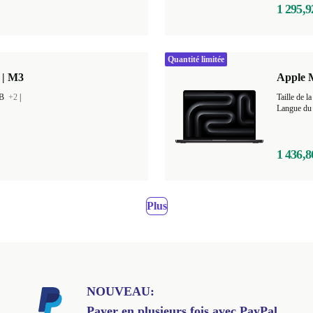
1 295,9
Quantité limitée
 | M3
Apple 
GB
+2
|
Taille de
Langue du 
1 436,8
Plus
NOUVEAU:
Payer en plusieurs fois avec PayPal