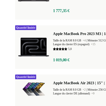
1 777,35 €
Quantité limitée
Apple MacBook Pro 2023 M3 | 1
Taille de la RAM 8.0 GB
+4
|
Mémoire 512 
Langue du clavier ES (espagnol)
+15
5,0
1 019,00 €
Quantité limitée
Apple MacBook Air 2023 | 15" |
Taille de la RAM 8.0 GB
+2
|
Mémoire 256 
Langue du clavier DE (allemand)
+9