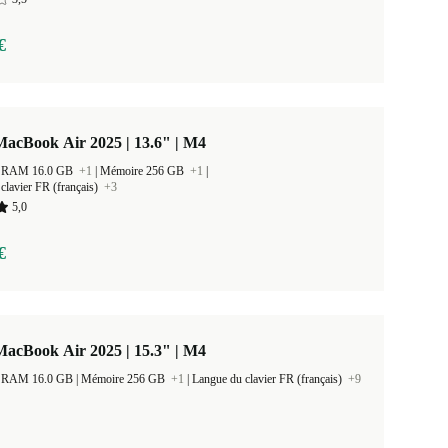
€
acBook Air 2025 | 13.6" | M4
 la RAM 16.0 GB
+1
|
Mémoire 256 GB
+1
|
clavier FR (français)
+3
5,0
€
acBook Air 2025 | 15.3" | M4
Taille de la RAM 16.0 GB |
Mémoire 256 GB
+1
|
Langue du clavier FR (français)
+9