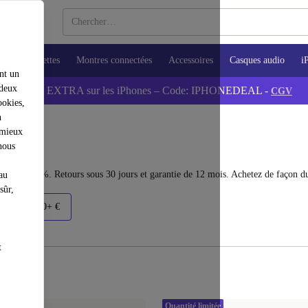
ops
Tablettes
Montres connectées
Accessoires
Casques audio
i
nt un
 deux
💰-5% EXTRA sur les iPhones – Code: IPHONEDEAL -
CGV
ookies,
n
 mieux
nous
squ'à 40 %. Retours sous 30 jours et garantie de 12 mois. Achetez de façon du
au
sûr,
€
1500+ €
t
Quantité limitée