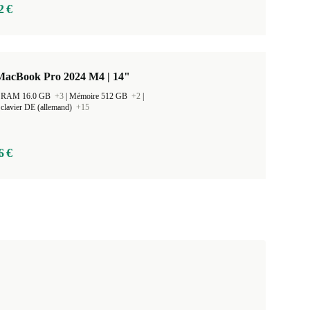
2 €
MacBook Pro 2024 M4 | 14"
 la RAM 16.0 GB
+3
|
Mémoire 512 GB
+2
|
clavier DE (allemand)
+15
6 €