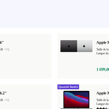
16"
Apple 
 GB
+3
|
Taille de
Langue du 
1 699,0
Quantité limitée
6.2"
Apple 
 GB
+3
|
Taille de
Langue du 