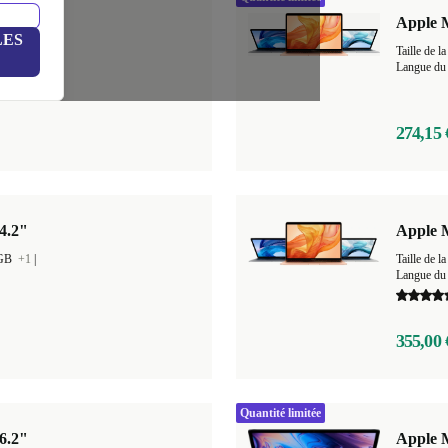
 | M1
Apple M
LES
GB
+4
|
Taille de
Langue du 
274,15 
4.2"
Apple 
 GB
+1
|
Taille de
Langue du 
355,00 
Quantité limitée
6.2"
Apple M