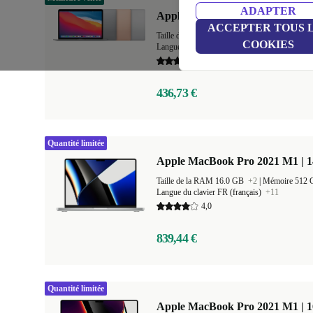
ADAPTER
Apple MacBook Air 2020 | 13.3"
ACCEPTER TOUS 
Taille de la RAM 8.0 GB
+1
|
Mémoire 128 
COOKIES
Langue du clavier FR (français)
+20
5,0
436,73 €
Quantité limitée
Apple MacBook Pro 2021 M1 | 1
Taille de la RAM 16.0 GB
+2
|
Mémoire 512
Langue du clavier FR (français)
+11
4,0
839,44 €
Quantité limitée
Apple MacBook Pro 2021 M1 | 1