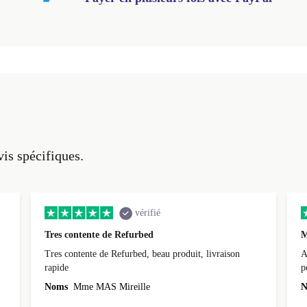
vis spécifiques.
vérifié
Tres contente de Refurbed
M
Tres contente de Refurbed, beau produit, livraison
A
rapide
p
r
Noms
Mme MAS Mireille
N
c