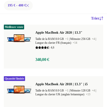
195 € - 400 €
Trier
Meilleure vente
Apple MacBook Air 2020 | 13.3"
Taille de la RAM 8.0 GB
+1
|
Mémoire 256 GB
+4
|
Langue du clavier FR (français)
+14
4,6
340,00 €
Quantité limitée
Apple MacBook Air 2018 | 13.3" | i5
Taille de la RAM 8.0 GB
+1
|
Mémoire 128 GB
+4
|
Langue du clavier UK (anglais britannique)
+13