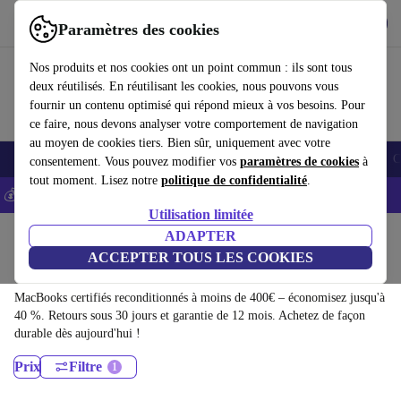
Télécharger l'application
Télécharger
Paramètres des cookies
Utilisez refurbed rapidement et facilement
Nos produits et nos cookies ont un point commun : ils sont tous
deux réutilisés. En réutilisant les cookies, nous pouvons vous
fournir un contenu optimisé qui répond mieux à vos besoins. Pour
ce faire, nous devons analyser votre comportement de navigation
au moyen de cookies tiers. Bien sûr, uniquement avec votre
Smartphones
Laptops
Tablettes
Montres connectées
Accessoires
C
consentement. Vous pouvez modifier vos
paramètres de cookies
à
tout moment. Lisez notre
politique de confidentialité
.
💰-5% EXTRA sur les iPhones – Code: IPHONEDEAL -
CGV
Utilisation limitée
Accueil
Produits
Ordinateurs portables
ADAPTER
ACCEPTER TOUS LES COOKIES
MacBooks:
MacBooks certifiés reconditionnés à moins de 400€ – économisez jusqu'à
40 %. Retours sous 30 jours et garantie de 12 mois. Achetez de façon
durable dès aujourd'hui !
Prix
Filtre