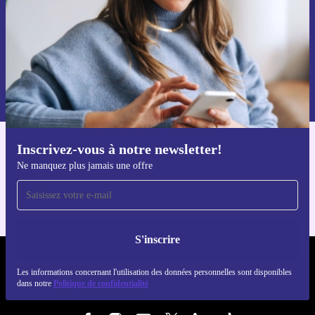
S'inscrire
Retrouvez les informations sur l'utilisation des données personnelles
dans notre
politique de confidentialité
.
Inscrivez-vous à notre newsletter!
Téléchargez l'application refurbed
Ne manquez plus jamais une offre
Pour iOS et Android
S'inscrire
REFURBED FRANCE - RETHINK NEW.
Les informations concernant l'utilisation des données personnelles sont disponibles
dans notre
Politique de confidentialité
SUIVEZ-NOUS