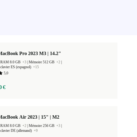
MacBook Pro 2023 M3 | 14.2"
 la RAM 8.0 GB
+3
|
Mémoire 512 GB
+2
|
clavier ES (espagnol)
+15
5,0
0 €
MacBook Air 2023 | 15" | M2
 la RAM 8.0 GB
+2
|
Mémoire 256 GB
+3
|
clavier DE (allemand)
+9