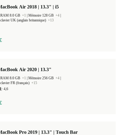
acBook Air 2018 | 13.3" | i5
 la RAM 8.0 GB
+1
|
Mémoire 128 GB
+4
|
clavier UK (anglais britannique)
+13
€
MacBook Air 2020 | 13.3"
 la RAM 8.0 GB
+1
|
Mémoire 256 GB
+4
|
clavier FR (français)
+15
4,6
€
acBook Pro 2019 | 13.3" | Touch Bar