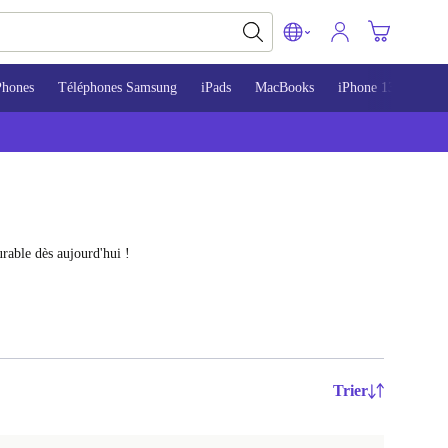
Phones
Téléphones Samsung
iPads
MacBooks
iPhone 13
iPho
rable dès aujourd'hui !
Trier