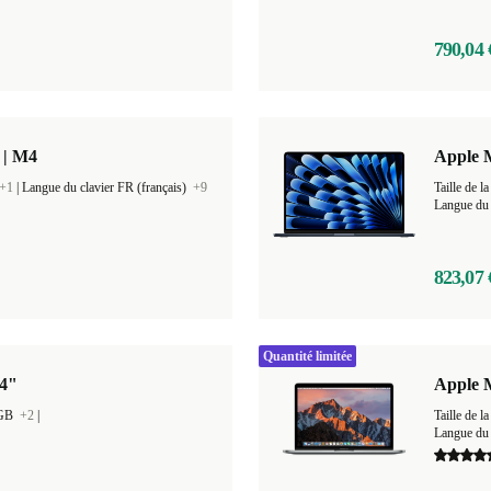
790,04 
 | M4
Apple M
+1
|
Langue du clavier FR (français)
+9
Taille de
Langue du 
823,07 
Quantité limitée
14"
Apple 
 GB
+2
|
Taille de
Langue du 