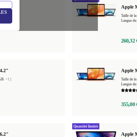
 | M1
Apple M
LES
GB
+4
|
Taille de
Langue du 
260,32 
4.2"
Apple 
 GB
+1
|
Taille de
Langue du 
355,00 
Quantité limitée
6.2"
Apple M