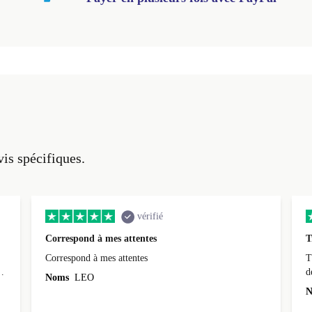
vis spécifiques.
vérifié
Correspond à mes attentes
T
Correspond à mes attentes
T
d
Noms
LEO
N