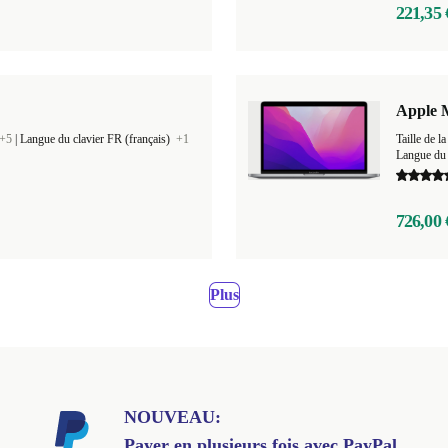
221,35 
"
Apple 
+5
|
Langue du clavier FR (français)
+1
Taille de
Langue du 
726,00 
Plus
NOUVEAU:
Payer en plusieurs fois avec PayPal