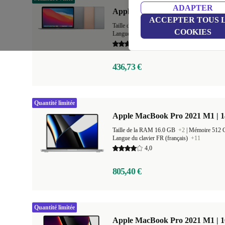
ADAPTER
Apple MacBook Air 2020 | 13.3"
ACCEPTER TOUS 
Taille de la RAM 8.0 GB
+1
|
Mémoire 128 
COOKIES
Langue du clavier FR (français)
+20
5,0
436,73 €
Quantité limitée
Apple MacBook Pro 2021 M1 | 1
Taille de la RAM 16.0 GB
+2
|
Mémoire 512
Langue du clavier FR (français)
+11
4,0
805,40 €
Quantité limitée
Apple MacBook Pro 2021 M1 | 1