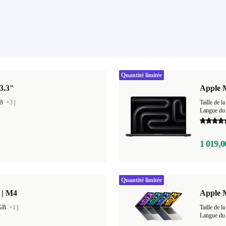
Quantité limitée
3.3"
Apple 
GB
+3
|
Taille de
Langue du 
1 019,0
Quantité limitée
 | M4
Apple 
 GB
+1
|
Taille de
Langue du 