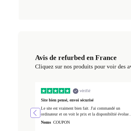
Avis de refurbed en France
Cliquez sur nos produits pour voir des a
vérifié
Site bien pensé, envoi sécurisé
Le site est vraiment bien fait. J'ai commandé un
ordinateur et on voit le prix et la disponibiltié évoluer
au fil des caractéristiques choisies. L'envoi de
Noms
COUPON
l'ordinateur s'est fait dans les délais. Le suivi du colis