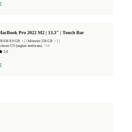
€
MacBook Pro 2022 M2 | 13.3" | Touch Bar
 la RAM 8.0 GB
+2
|
Mémoire 256 GB
+3
|
clavier US (anglais américain)
+14
5,0
€