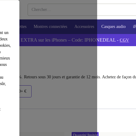
ops
Tablettes
Montres connectées
Accessoires
Casques audio
i
nt un
 deux
💰-5% EXTRA sur les iPhones – Code: IPHONEDEAL -
CGV
ookies,
n
 mieux
nous
squ'à 40 %. Retours sous 30 jours et garantie de 12 mois. Achetez de façon du
au
sûr,
€
1500+ €
t
Quantité limitée