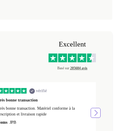
Excellent
Basé sur
205684 avis
vérifié
rès bonne transaction
Livraison rap
rès bonne transaction. Matériel conforme à la
Livraison rapid
escription et livraison rapide
Noms
NATHA
oms
JPB