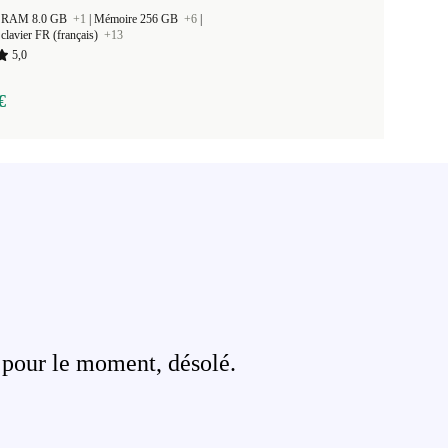
 la RAM 8.0 GB
+1
|
Mémoire 256 GB
+6
|
clavier FR (français)
+13
5,0
€
 pour le moment, désolé.