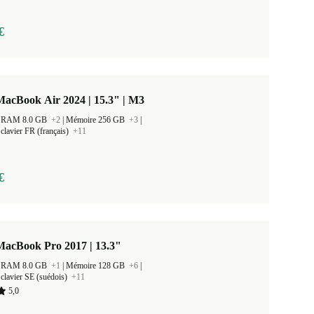
€
acBook Air 2024 | 15.3" | M3
 la RAM 8.0 GB
+2
|
Mémoire 256 GB
+3
|
clavier FR (français)
+11
€
MacBook Pro 2017 | 13.3"
 la RAM 8.0 GB
+1
|
Mémoire 128 GB
+6
|
clavier SE (suédois)
+11
5,0