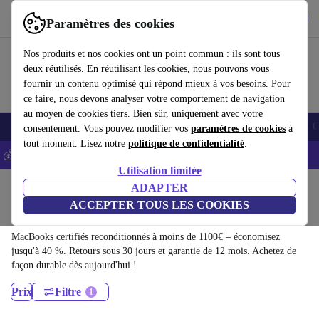
Télécharger l'application
Télécharger
Paramètres des cookies
Utilisez refurbed rapidement et facilement
Nos produits et nos cookies ont un point commun : ils sont tous
deux réutilisés. En réutilisant les cookies, nous pouvons vous
fournir un contenu optimisé qui répond mieux à vos besoins. Pour
ce faire, nous devons analyser votre comportement de navigation
au moyen de cookies tiers. Bien sûr, uniquement avec votre
Smartphones
Laptops
Tablettes
Montres connectées
Accessoires
C
consentement. Vous pouvez modifier vos
paramètres de cookies
à
tout moment. Lisez notre
politique de confidentialité
.
💰-5% EXTRA sur les iPhones – Code: IPHONEDEAL -
CGV
Utilisation limitée
Accueil
Produits
Ordinateurs portables
ADAPTER
ACCEPTER TOUS LES COOKIES
MacBooks:
MacBooks certifiés reconditionnés à moins de 1100€ – économisez
jusqu'à 40 %. Retours sous 30 jours et garantie de 12 mois. Achetez de
façon durable dès aujourd'hui !
Prix
Filtre