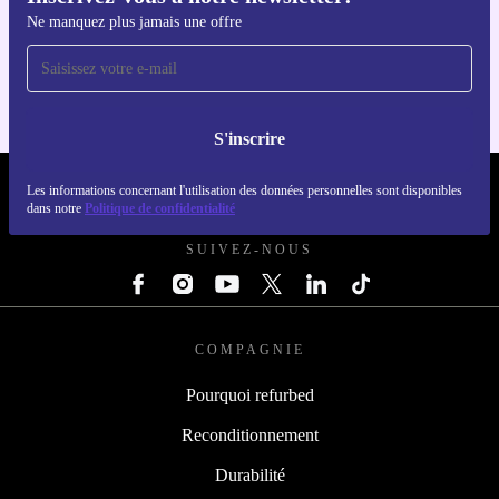
Inscrivez-vous à notre newsletter!
Téléchargez l'application refurbed
Ne manquez plus jamais une offre
Pour iOS et Android
S'inscrire
REFURBED FRANCE - RETHINK NEW.
Les informations concernant l'utilisation des données personnelles sont disponibles
dans notre
Politique de confidentialité
SUIVEZ-NOUS
COMPAGNIE
Pourquoi refurbed
Reconditionnement
Durabilité