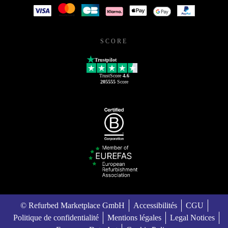
SCORE
Trustpilot
TrustScore
4.6
205555
Score
© Refurbed Marketplace GmbH
Accessibilités
CGU
Politique de confidentialité
Mentions légales
Legal Notices