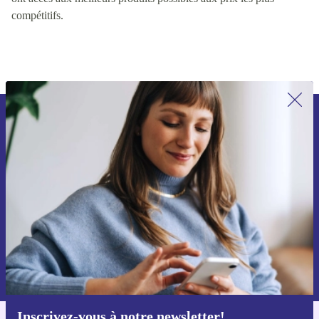
continuellement ces facteurs, nous nous assurons que les clients
ont accès aux meilleurs produits possibles aux prix les plus
compétitifs.
Recevoir offres et infos de refurbed
par mail
Ne manquez plus aucune offre.
S'inscrire
Retrouvez les informations sur l'utilisation des données personnelles
dans notre
politique de confidentialité
.