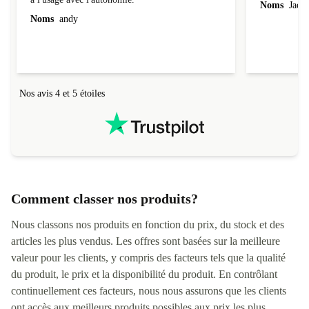
Laptop arrivé comme prévu, bien emballé,a voir
Il est parfait
a l'usage avec l'autonomie.
Noms
Jacqu
Noms
andy
Nos avis 4 et 5 étoiles
Comment classer nos produits?
Nous classons nos produits en fonction du prix, du stock et des
articles les plus vendus. Les offres sont basées sur la meilleure
valeur pour les clients, y compris des facteurs tels que la qualité
du produit, le prix et la disponibilité du produit. En contrôlant