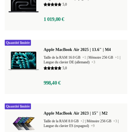
Taille de la RAM 8.0 GB
+4
|
Mémoire 512 GB
+2
|
Langue du clavier ES (espagnol)
+15
5,0
1 019,00 €
Quantité limitée
Apple MacBook Air 2025 | 13.6" | M4
Taille de la RAM 16.0 GB
+1
|
Mémoire 256 GB
+1
|
Langue du clavier DE (allemand)
+3
5,0
998,40 €
Quantité limitée
Apple MacBook Air 2023 | 15" | M2
Taille de la RAM 8.0 GB
+2
|
Mémoire 256 GB
+3
|