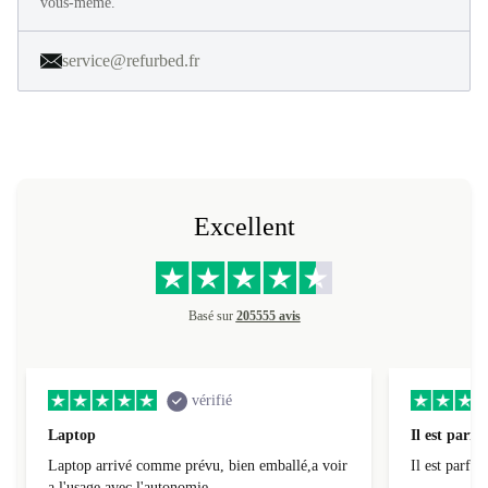
en 40 étapes. Profitez de 30 jours d'essai gratuit et constatez par
vous-même.
service@refurbed.fr
Excellent
Basé sur
205555 avis
vérifié
Laptop
Il est parfai