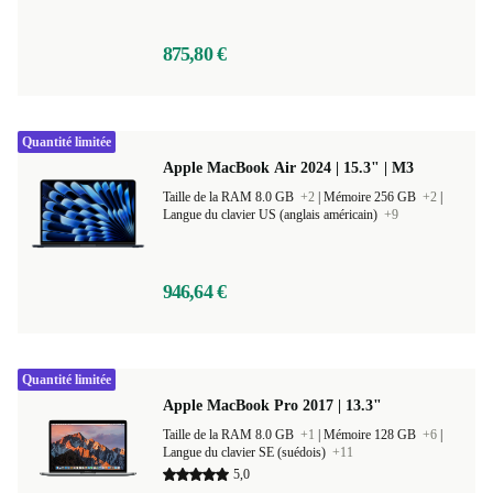
Langue du clavier ES (espagnol)
+9
875,80 €
Quantité limitée
Apple MacBook Air 2024 | 15.3" | M3
Taille de la RAM 8.0 GB
+2
|
Mémoire 256 GB
+2
|
Langue du clavier US (anglais américain)
+9
946,64 €
Quantité limitée
Apple MacBook Pro 2017 | 13.3"
Taille de la RAM 8.0 GB
+1
|
Mémoire 128 GB
+6
|
Langue du clavier SE (suédois)
+11