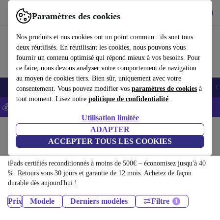
Télécharger l'application
Télécharger
Paramètres des cookies
Utilisez refurbed rapidement et facilement
Nos produits et nos cookies ont un point commun : ils sont tous
deux réutilisés. En réutilisant les cookies, nous pouvons vous
fournir un contenu optimisé qui répond mieux à vos besoins. Pour
ce faire, nous devons analyser votre comportement de navigation
au moyen de cookies tiers. Bien sûr, uniquement avec votre
Smartphones
Laptops
Tablettes
Montres connectées
Accessoires
C
consentement. Vous pouvez modifier vos
paramètres de cookies
à
tout moment. Lisez notre
politique de confidentialité
.
💰-5% EXTRA sur les iPhones – Code: IPHONEDEAL -
CGV
Utilisation limitée
Accueil
Produits
Tablettes
ADAPTER
ACCEPTER TOUS LES COOKIES
iPads:
iPads certifiés reconditionnés à moins de 500€ – économisez jusqu'à 40
%. Retours sous 30 jours et garantie de 12 mois. Achetez de façon
durable dès aujourd'hui !
Prix
Modele
Derniers modèles
Filtre