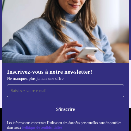
Ne manquez plus aucune offre.
S'inscrire
Retrouvez les informations sur l'utilisation des données personnelles
dans notre
politique de confidentialité
.
Inscrivez-vous à notre newsletter!
Téléchargez l'application refurbed
Ne manquez plus jamais une offre
Pour iOS et Android
S'inscrire
REFURBED FRANCE - RETHINK NEW.
Les informations concernant l'utilisation des données personnelles sont disponibles
dans notre
Politique de confidentialité