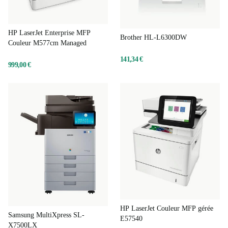
HP LaserJet Enterprise MFP
Brother HL-L6300DW
Couleur M577cm Managed
141,34 €
999,00 €
HP LaserJet Couleur MFP gérée
Samsung MultiXpress SL-
E57540
X7500LX