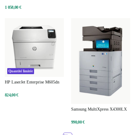
1 058,00 €
Quantité limitée
HP LaserJet Enterprise M605dn
824,00 €
Samsung MultiXpress X4300LX
990,00 €