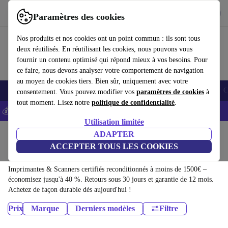
Télécharger l'application
Télécharger
Paramètres des cookies
Utilisez refurbed rapidement et facilement
Nos produits et nos cookies ont un point commun : ils sont tous
deux réutilisés. En réutilisant les cookies, nous pouvons vous
fournir un contenu optimisé qui répond mieux à vos besoins. Pour
ce faire, nous devons analyser votre comportement de navigation
au moyen de cookies tiers. Bien sûr, uniquement avec votre
Smartphones
Laptops
Tablettes
Montres connectées
Accessoires
C
consentement. Vous pouvez modifier vos
paramètres de cookies
à
tout moment. Lisez notre
politique de confidentialité
.
💰-5% EXTRA sur les iPhones – Code: IPHONEDEAL -
CGV
Utilisation limitée
Accueil
Produits
ADAPTER
ACCEPTER TOUS LES COOKIES
Imprimantes & Scanners:
Imprimantes & Scanners certifiés reconditionnés à moins de 1500€ –
économisez jusqu'à 40 %. Retours sous 30 jours et garantie de 12 mois.
Achetez de façon durable dès aujourd'hui !
Prix
Marque
Derniers modèles
Filtre