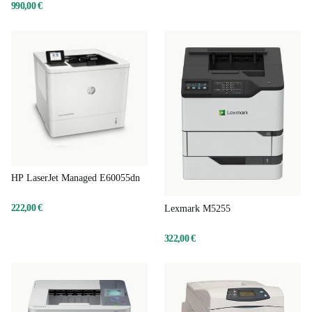
990,00 €
HP LaserJet Managed E60055dn
222,00 €
Lexmark M5255
322,00 €