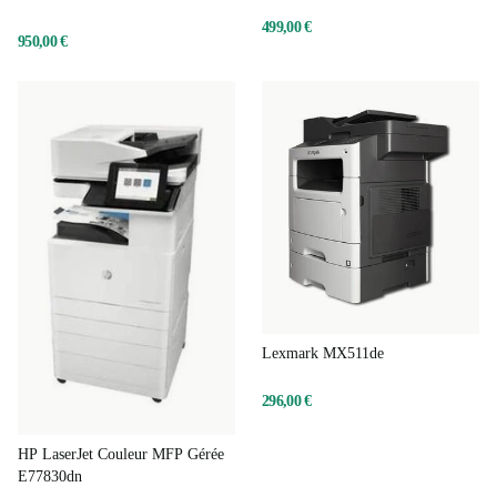
499,00 €
950,00 €
Lexmark MX511de
296,00 €
HP LaserJet Couleur MFP Gérée
E77830dn