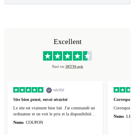
Excellent
Basé sur
205716 avis
vérifié
Site bien pensé, envoi sécurisé
Correspond 
Le site est vraiment bien fait. J'ai commandé un
Correspond à
ordinateur et on voit le prix et la disponibiltié
Noms
LEO
évoluer au fil des caractéristiques choisies.
Noms
COUPON
L'envoi de l'ordinateur s'est fait dans les délais.
Le suivi du colis fonctionnait parfaitement.