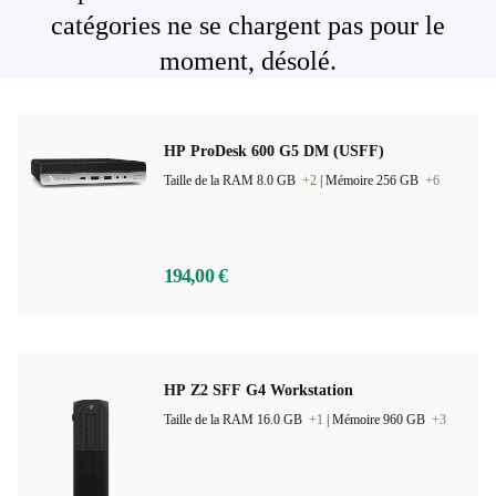
catégories ne se chargent pas pour le
moment, désolé.
HP ProDesk 600 G5 DM (USFF)
Taille de la RAM 8.0 GB
+2
|
Mémoire 256 GB
+6
194,00 €
HP Z2 SFF G4 Workstation
Taille de la RAM 16.0 GB
+1
|
Mémoire 960 GB
+3