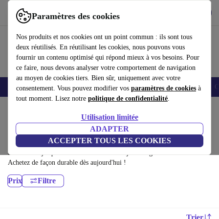
Télécharger l'application
Télécharger
Paramètres des cookies
Utilisez refurbed rapidement et facilement
Nos produits et nos cookies ont un point commun : ils sont tous
deux réutilisés. En réutilisant les cookies, nous pouvons vous
fournir un contenu optimisé qui répond mieux à vos besoins. Pour
ce faire, nous devons analyser votre comportement de navigation
au moyen de cookies tiers. Bien sûr, uniquement avec votre
Smartphones
Laptops
Tablettes
Montres connectées
Accessoires
C
consentement. Vous pouvez modifier vos
paramètres de cookies
à
tout moment. Lisez notre
politique de confidentialité
.
Accueil
Produits
Ordinateurs de bureau
Utilisation limitée
Ordinateurs de bureau HP:
ADAPTER
ACCEPTER TOUS LES COOKIES
Ordinateurs de bureau HP certifiés reconditionnés à moins de 4000€ –
économisez jusqu'à 40 %. Retours sous 30 jours et garantie de 12 mois.
Achetez de façon durable dès aujourd'hui !
Prix
Filtre
Trier