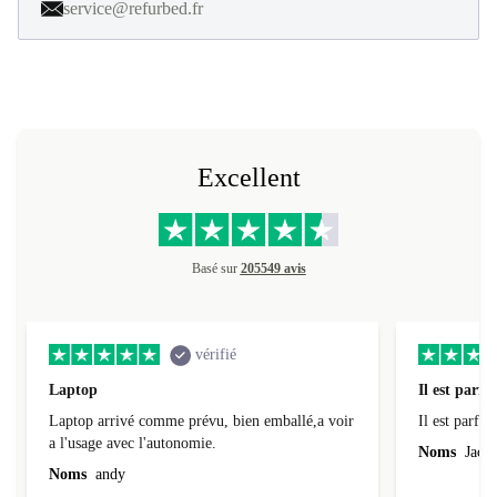
service@refurbed.fr
Excellent
Basé sur
205549 avis
vérifié
Laptop
Il est parfai
Laptop arrivé comme prévu, bien emballé,a voir
Il est parfait
a l'usage avec l'autonomie.
Noms
Jacqu
Noms
andy