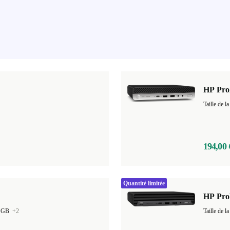
HP Pro
Taille de
194,00 
Quantité limitée
HP Pro
0 GB
+2
Taille de