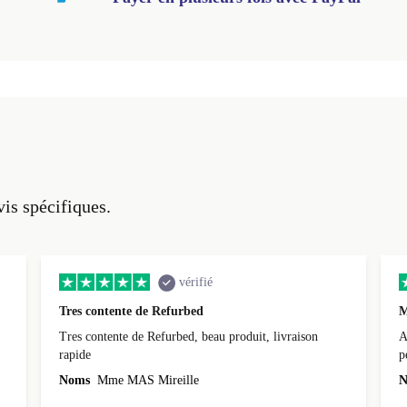
vis spécifiques.
vérifié
Tres contente de Refurbed
M
Tres contente de Refurbed, beau produit, livraison
A
rapide
p
r
Noms
Mme MAS Mireille
N
c