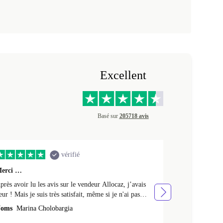
Excellent
Basé sur
205718 avis
vérifié
erci …
Premier achat 
près avoir lu les avis sur le vendeur Allocaz, j’avais
Premier achat 
eur ! Mais je suis très satisfait, même si je n'ai pas
produit en tres
eçu l'emballage Apple d'origine, mais un emballage en
oms
Marina Cholobargia
Noms
Fabrice
arton. Je l'ai aussi reçu avec un peu de retard. Cela fait