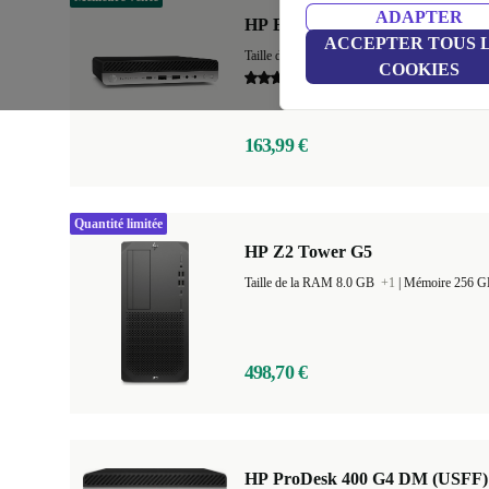
ADAPTER
HP EliteDesk 800 G5 DM
ACCEPTER TOUS 
Taille de la RAM 8.0 GB
+6
|
Mémoire 128 
COOKIES
4,7
163,99 €
Quantité limitée
HP Z2 Tower G5
Taille de la RAM 8.0 GB
+1
|
Mémoire 256 
498,70 €
HP ProDesk 400 G4 DM (USFF)