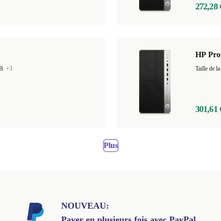
272,28 
HP Pro
GB
+3
Taille de
301,61 
Plus
NOUVEAU:
Payer en plusieurs fois avec PayPal