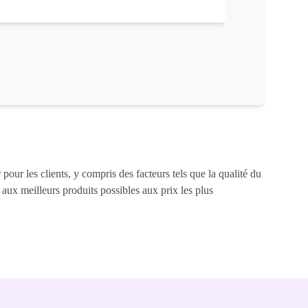
 semaines que je l'utilise sans aucun problème. Merci !
a batterie est neuve : elle tient 24h avec une utilisation
ntensive et 48h avec une utilisation moyenne.
pour les clients, y compris des facteurs tels que la qualité du
s aux meilleurs produits possibles aux prix les plus