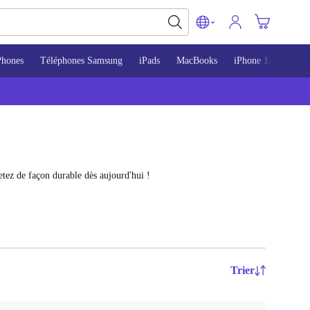
Phones
Téléphones Samsung
iPads
MacBooks
iPhone 13
iPho
tez de façon durable dès aujourd'hui !
Trier