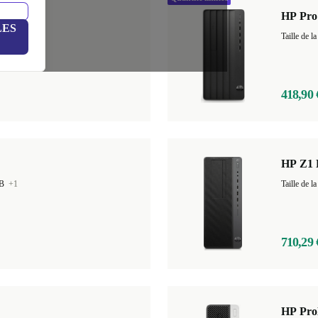
HP Pro
LES
GB
+13
418,90 
HP Z1 
GB
+1
710,29 
HP Pro