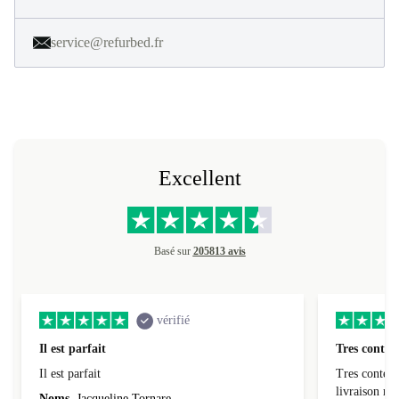
service@refurbed.fr
Excellent
Basé sur
205813 avis
vérifié
Il est parfait
Tres conten
Il est parfait
Tres content
livraiso
Noms
Jacqueline Tornare