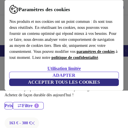
Télécharger l'application
Télécharger
Paramètres des cookies
Utilisez refurbed rapidement et facilement
Nos produits et nos cookies ont un point commun : ils sont tous
deux réutilisés. En réutilisant les cookies, nous pouvons vous
fournir un contenu optimisé qui répond mieux à vos besoins. Pour
ce faire, nous devons analyser votre comportement de navigation
au moyen de cookies tiers. Bien sûr, uniquement avec votre
Smartphones
Laptops
Tablettes
Montres connectées
Accessoires
C
consentement. Vous pouvez modifier vos
paramètres de cookies
à
tout moment. Lisez notre
politique de confidentialité
.
Accueil
Produits
Ordinateurs de bureau
Utilisation limitée
Ordinateurs de bureau HP:
ADAPTER
ACCEPTER TOUS LES COOKIES
Ordinateurs de bureau HP certifiés reconditionnés à moins de 300€ –
économisez jusqu'à 40 %. Retours sous 30 jours et garantie de 12 mois.
Achetez de façon durable dès aujourd'hui !
Prix
Filtre
163 € - 300 €