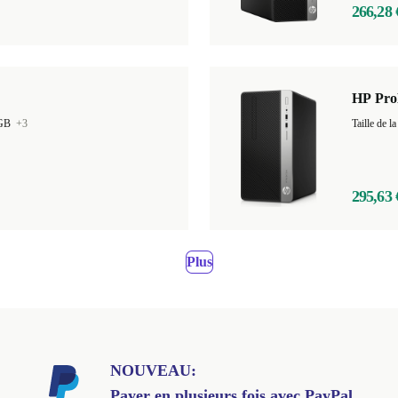
266,28 
HP Pro
 GB
+3
295,63 
Plus
NOUVEAU:
Payer en plusieurs fois avec PayPal