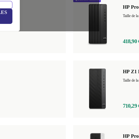
HP Pro
LES
GB
+13
418,90 
HP Z1 
710,29 
HP Pro