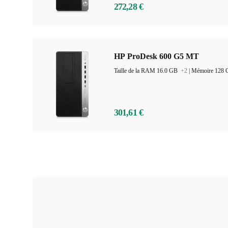
272,28 €
HP ProDesk 600 G5 MT
Taille de la RAM 16.0 GB
+2
|
Mémoire 128
301,61 €