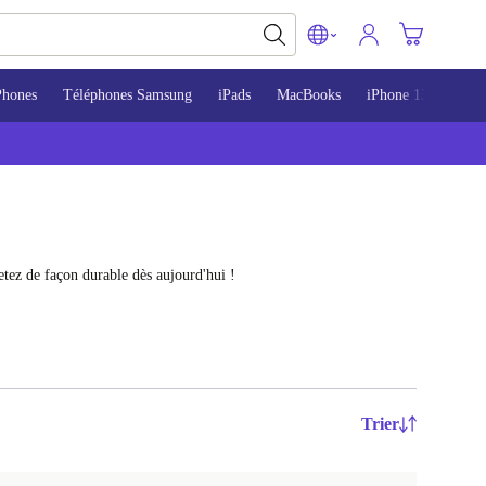
Phones
Téléphones Samsung
iPads
MacBooks
iPhone 13
iPho
tez de façon durable dès aujourd'hui !
Trier