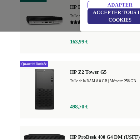
ADAPTER
HP EliteDesk 800 G5 DM
ACCEPTER TOUS 
Taille de la RAM 8.0 GB
+6
|
Mémoire 128 
COOKIES
4,7
163,99 €
Quantité limitée
HP Z2 Tower G5
Taille de la RAM 8.0 GB |
Mémoire 256 GB
498,70 €
HP ProDesk 400 G4 DM (USFF)