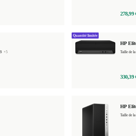
278,99 
Quantité limitée
HP Eli
GB
+5
Taille de
330,39 
HP Eli
Taille de