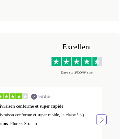
Excellent
Basé sur
205549 avis
vérifié
ivraison conforme et super rapide
Ras appareil 
ivraison conforme et super rapide, la classe ! :-)
Ras appareil se
oms
Florent Strahm
Noms
Antoine