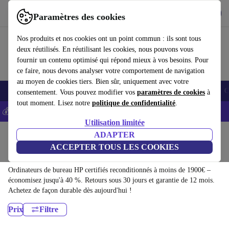
Télécharger l'application
Télécharger
Paramètres des cookies
Utilisez refurbed rapidement et facilement
Nos produits et nos cookies ont un point commun : ils sont tous
deux réutilisés. En réutilisant les cookies, nous pouvons vous
fournir un contenu optimisé qui répond mieux à vos besoins. Pour
ce faire, nous devons analyser votre comportement de navigation
au moyen de cookies tiers. Bien sûr, uniquement avec votre
Smartphones
Laptops
Tablettes
Montres connectées
Accessoires
C
consentement. Vous pouvez modifier vos
paramètres de cookies
à
tout moment. Lisez notre
politique de confidentialité
.
💰-5% EXTRA sur les iPhones – Code: IPHONEDEAL -
CGV
Utilisation limitée
Accueil
Produits
Ordinateurs de bureau
ADAPTER
ACCEPTER TOUS LES COOKIES
Ordinateurs de bureau HP:
Ordinateurs de bureau HP certifiés reconditionnés à moins de 1900€ –
économisez jusqu'à 40 %. Retours sous 30 jours et garantie de 12 mois.
Achetez de façon durable dès aujourd'hui !
Prix
Filtre