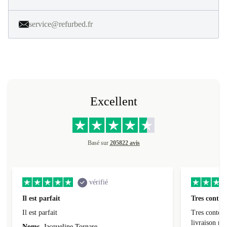
service@refurbed.fr
Excellent
Basé sur
205822 avis
vérifié
Il est parfait
Tres conten
Il est parfait
Tres content
livraiso
Noms
Jacqueline Tornare