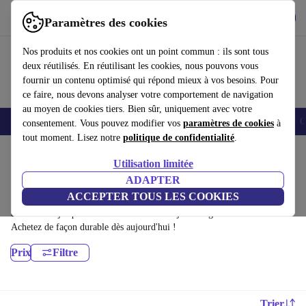
Télécharger l'application
Télécharger
Paramètres des cookies
Utilisez refurbed rapidement et facilement
Nos produits et nos cookies ont un point commun : ils sont tous
deux réutilisés. En réutilisant les cookies, nous pouvons vous
fournir un contenu optimisé qui répond mieux à vos besoins. Pour
ce faire, nous devons analyser votre comportement de navigation
au moyen de cookies tiers. Bien sûr, uniquement avec votre
Smartphones
Laptops
Tablettes
Montres connectées
Accessoires
C
consentement. Vous pouvez modifier vos
paramètres de cookies
à
tout moment. Lisez notre
politique de confidentialité
.
Accueil
Produits
Ordinateurs de bureau
Utilisation limitée
Ordinateurs de bureau HP:
ADAPTER
ACCEPTER TOUS LES COOKIES
Ordinateurs de bureau HP certifiés reconditionnés à moins de 1600€ –
économisez jusqu'à 40 %. Retours sous 30 jours et garantie de 12 mois.
Achetez de façon durable dès aujourd'hui !
Prix
Filtre
Trier