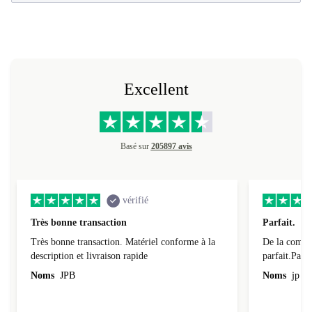
service@refurbed.fr
Excellent
Basé sur
205897 avis
vérifié
Très bonne transaction
Parfait.
Très bonne transaction. Matériel conforme à la
De la comman
description et livraison rapide
parfait.Parti
l'emballage.
Noms
JPB
Noms
jp v
redire...que