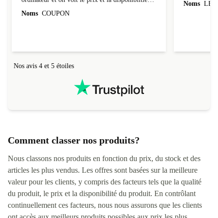
Le site est vraiment bien fait. J'ai commandé un
Correspond à
ordinateur et on voit le prix et la disponibiltié
Noms
LEO
évoluer au fil des caractéristiques choisies.
Noms
COUPON
L'envoi de l'ordinateur s'est fait dans les délais.
Le suivi du colis fonctionnait parfaitement.
Nos avis 4 et 5 étoiles
Comment classer nos produits?
Nous classons nos produits en fonction du prix, du stock et des
articles les plus vendus. Les offres sont basées sur la meilleure
valeur pour les clients, y compris des facteurs tels que la qualité
du produit, le prix et la disponibilité du produit. En contrôlant