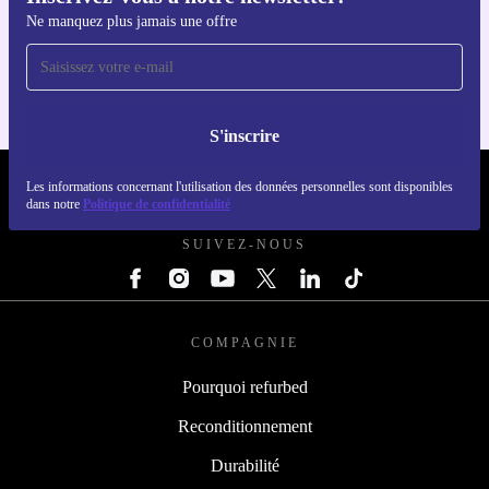
Inscrivez-vous à notre newsletter!
Téléchargez l'application refurbed
Ne manquez plus jamais une offre
Pour iOS et Android
S'inscrire
REFURBED FRANCE - RETHINK NEW.
Les informations concernant l'utilisation des données personnelles sont disponibles
dans notre
Politique de confidentialité
SUIVEZ-NOUS
COMPAGNIE
Pourquoi refurbed
Reconditionnement
Durabilité