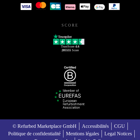
SCORE
Trustpilot
TrustScore
4.6
205555
Score
© Refurbed Marketplace GmbH
Accessibilités
CGU
Politique de confidentialité
Mentions légales
Legal Notices