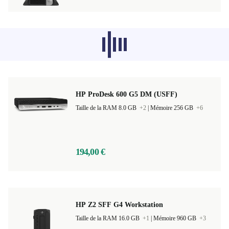
Les produits recommandés dans d'autres
catégories ne se chargent pas pour le
moment, désolé.
HP ProDesk 600 G5 DM (USFF)
Taille de la RAM 8.0 GB
+2
|
Mémoire 256 GB
+6
194,00 €
HP Z2 SFF G4 Workstation