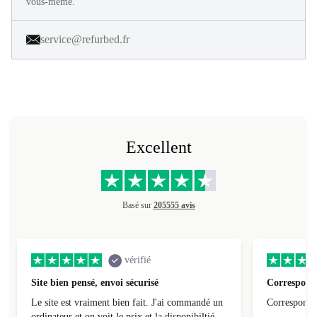
en 40 étapes. Profitez de 30 jours d'essai gratuit et constatez par
vous-même.
service@refurbed.fr
Excellent
Basé sur
205555 avis
vérifié
Site bien pensé, envoi sécurisé
Correspond 