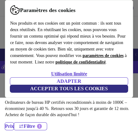
Télécharger l'application
Télécharger
Paramètres des cookies
Utilisez refurbed rapidement et facilement
Nos produits et nos cookies ont un point commun : ils sont tous
deux réutilisés. En réutilisant les cookies, nous pouvons vous
fournir un contenu optimisé qui répond mieux à vos besoins. Pour
ce faire, nous devons analyser votre comportement de navigation
au moyen de cookies tiers. Bien sûr, uniquement avec votre
Smartphones
Laptops
Tablettes
Montres connectées
Accessoires
C
consentement. Vous pouvez modifier vos
paramètres de cookies
à
tout moment. Lisez notre
politique de confidentialité
.
💰-5% EXTRA sur les iPhones – Code: IPHONEDEAL -
CGV
Utilisation limitée
Accueil
Produits
Ordinateurs de bureau
ADAPTER
ACCEPTER TOUS LES COOKIES
Ordinateurs de bureau HP:
Ordinateurs de bureau HP certifiés reconditionnés à moins de 1000€ –
économisez jusqu'à 40 %. Retours sous 30 jours et garantie de 12 mois.
Achetez de façon durable dès aujourd'hui !
Prix
Filtre