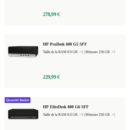
278,99 €
HP ProDesk 600 G5 SFF
Taille de la RAM 8.0 GB
+2
|
Mémoire 256 GB
+5
229,99 €
Quantité limitée
HP EliteDesk 800 G6 SFF
Taille de la RAM 8.0 GB
+3
|
Mémoire 256 GB
+2