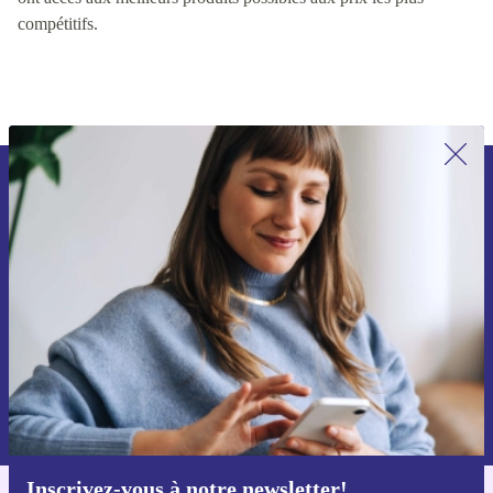
continuellement ces facteurs, nous nous assurons que les clients
ont accès aux meilleurs produits possibles aux prix les plus
compétitifs.
Recevoir offres et infos de refurbed
par mail
Ne manquez plus aucune offre.
S'inscrire
Retrouvez les informations sur l'utilisation des données personnelles
dans notre
politique de confidentialité
.