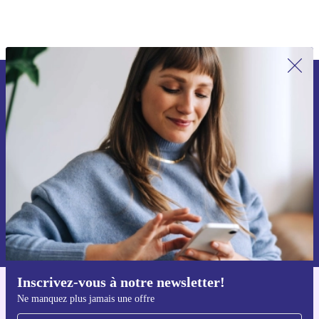
compétitifs.
Recevoir offres et infos de refurbed
par mail
Ne manquez plus aucune offre.
S'inscrire
Retrouvez les informations sur l'utilisation des données personnelles
dans notre
politique de confidentialité
.
Inscrivez-vous à notre newsletter!
Téléchargez l'application refurbed