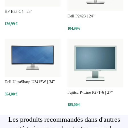
HP E23 G4 | 23"
Dell P2423 | 24"
126,99 €
104,99 €
Dell UltraSharp U3415W | 34"
Fujitsu P-Line P27T-6 | 27"
354,00 €
185,00 €
Les produits recommandés dans d'autres