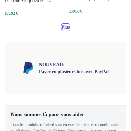
Dell UltraSharp U2415 | 24.1"
159,00 €
103,92 €
Plus
NOUVEAU:
Payer en plusieurs fois avec PayPal
Nous sommes là pour vous aider
Tous les produits refurbed sont en excellent état et reconditionnés
en 40 étapes. Profitez de 30 jours d'essai gratuit et constatez par