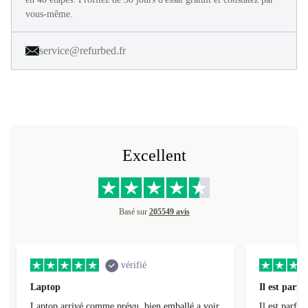
vous-même.
service@refurbed.fr
Excellent
Basé sur
205549 avis
vérifié
Laptop
Il est parfai
Laptop arrivé comme prévu, bien emballé,a voir
Il est parfait