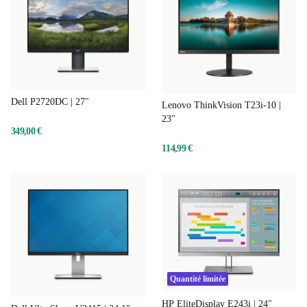
Dell P2720DC | 27"
Lenovo ThinkVision T23i-10 |
23"
349,00 €
114,99 €
Quantité limitée
HP EliteDisplay E243i | 24"