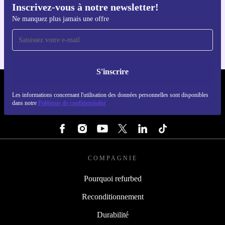
Inscrivez-vous à notre newsletter!
Téléchargez l'application refurbed
Ne manquez plus jamais une offre
Pour iOS et Android
S'inscrire
REFURBED FRANCE - RETHINK NEW.
Les informations concernant l'utilisation des données personnelles sont disponibles
dans notre
Politique de confidentialité
SUIVEZ-NOUS
COMPAGNIE
Pourquoi refurbed
Reconditionnement
Durabilité