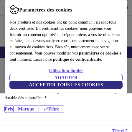
Télécharger l'application
Télécharger
Paramètres des cookies
Utilisez refurbed rapidement et facilement
Nos produits et nos cookies ont un point commun : ils sont tous
deux réutilisés. En réutilisant les cookies, nous pouvons vous
fournir un contenu optimisé qui répond mieux à vos besoins. Pour
ce faire, nous devons analyser votre comportement de navigation
au moyen de cookies tiers. Bien sûr, uniquement avec votre
Smartphones
Laptops
Tablettes
Montres connectées
Accessoires
C
consentement. Vous pouvez modifier vos
paramètres de cookies
à
tout moment. Lisez notre
politique de confidentialité
.
Accueil
Produits
Utilisation limitée
Écrans:
ADAPTER
ACCEPTER TOUS LES COOKIES
Écrans certifiés reconditionnés à moins de 5000€ – économisez jusqu'à
40 %. Retours sous 30 jours et garantie de 12 mois. Achetez de façon
durable dès aujourd'hui !
Prix
Marque
Filtre
Trier