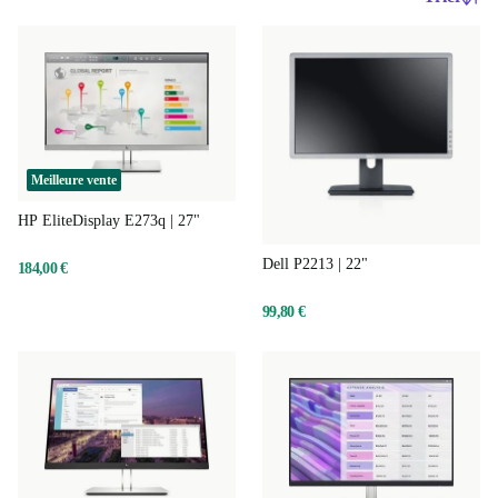
Meilleure vente
HP EliteDisplay E273q | 27"
Dell P2213 | 22"
184,00 €
99,80 €