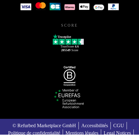
SCORE
Trustpilot
TrustScore
4.6
205549
Score
© Refurbed Marketplace GmbH
Accessibilités
CGU
Politique de confidentialité
Mentions légales
Legal Notices