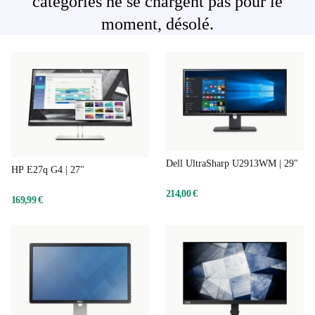
catégories ne se chargent pas pour le
moment, désolé.
Dell UltraSharp U2913WM | 29"
HP E27q G4 | 27"
214,00 €
169,99 €