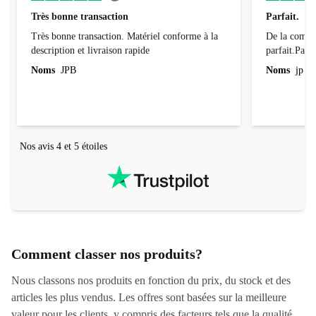
Très bonne transaction
Parfait.
Très bonne transaction. Matériel conforme à la
De la comman
description et livraison rapide
parfait.Parti
l'emballage.
Noms
JPB
Noms
jp v
redire...que
livraison qu
Nos avis 4 et 5 étoiles
Comment classer nos produits?
Nous classons nos produits en fonction du prix, du stock et des
articles les plus vendus. Les offres sont basées sur la meilleure
valeur pour les clients, y compris des facteurs tels que la qualité