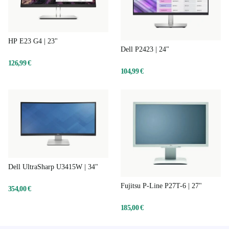
HP E23 G4 | 23"
Dell P2423 | 24"
126,99 €
104,99 €
Dell UltraSharp U3415W | 34"
Fujitsu P-Line P27T-6 | 27"
354,00 €
185,00 €