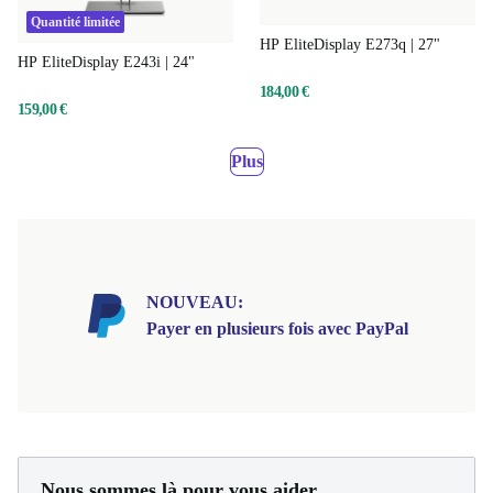
Quantité limitée
HP EliteDisplay E273q | 27"
HP EliteDisplay E243i | 24"
184,00 €
159,00 €
Plus
NOUVEAU:
Payer en plusieurs fois avec PayPal
Nous sommes là pour vous aider