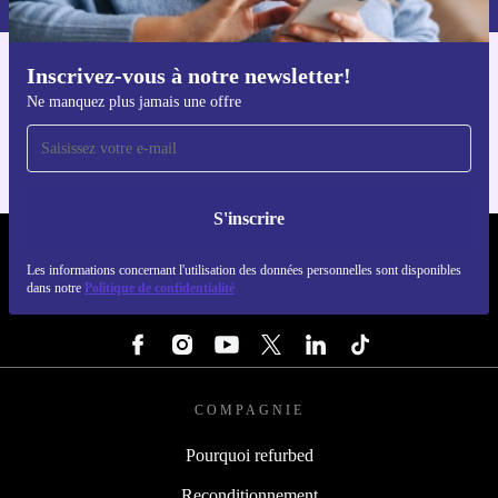
Inscrivez-vous à notre newsletter!
Téléchargez l'application refurbed
Ne manquez plus jamais une offre
Pour iOS et Android
S'inscrire
REFURBED FRANCE - RETHINK NEW.
Les informations concernant l'utilisation des données personnelles sont disponibles
dans notre
Politique de confidentialité
SUIVEZ-NOUS
COMPAGNIE
Pourquoi refurbed
Reconditionnement