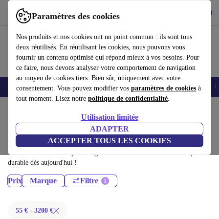
Télécharger l'application
Télécharger
Paramètres des cookies
Utilisez refurbed rapidement et facilement
Nos produits et nos cookies ont un point commun : ils sont tous
deux réutilisés. En réutilisant les cookies, nous pouvons vous
fournir un contenu optimisé qui répond mieux à vos besoins. Pour
ce faire, nous devons analyser votre comportement de navigation
au moyen de cookies tiers. Bien sûr, uniquement avec votre
Smartphones
Laptops
Tablettes
Montres connectées
Accessoires
C
consentement. Vous pouvez modifier vos
paramètres de cookies
à
tout moment. Lisez notre
politique de confidentialité
.
Accueil
Produits
Utilisation limitée
Écrans:
ADAPTER
ACCEPTER TOUS LES COOKIES
Écrans certifiés reconditionnés à moins de 3200€ – économisez jusqu'à
40 %. Retours sous 30 jours et garantie de 12 mois. Achetez de façon
durable dès aujourd'hui !
Prix
Marque
Filtre
55 € - 3200 €