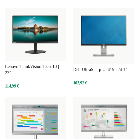
Lenovo ThinkVision T23i-10 |
Dell UltraSharp U2415 | 24.1"
23"
103,92 €
114,99 €