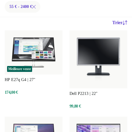
55 € - 2400 €
Trier
Meilleure vente
HP E27q G4 | 27"
174,00 €
Dell P2213 | 22"
99,80 €