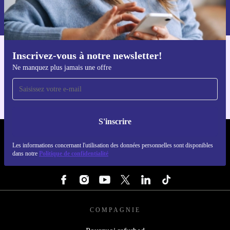
Retrouvez les informations sur l'utilisation des données personnelles
dans notre
politique de confidentialité
.
Inscrivez-vous à notre newsletter!
Téléchargez l'application refurbed
Ne manquez plus jamais une offre
Pour iOS et Android
S'inscrire
REFURBED FRANCE - RETHINK NEW.
Les informations concernant l'utilisation des données personnelles sont disponibles
dans notre
Politique de confidentialité
SUIVEZ-NOUS
COMPAGNIE