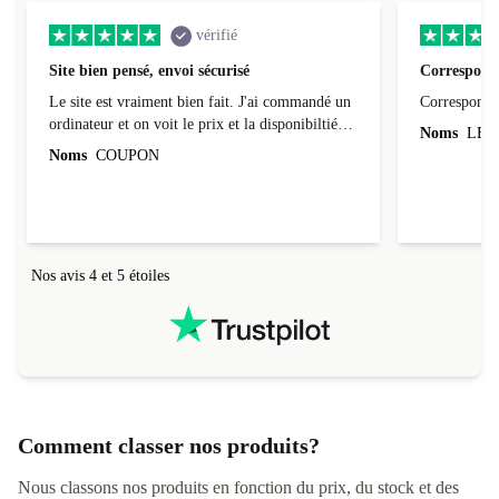
vérifié
Site bien pensé, envoi sécurisé
Correspond 
Le site est vraiment bien fait. J'ai commandé un
Correspond à
ordinateur et on voit le prix et la disponibiltié
Noms
LEO
évoluer au fil des caractéristiques choisies.
Noms
COUPON
L'envoi de l'ordinateur s'est fait dans les délais.
Le suivi du colis fonctionnait parfaitement.
Nos avis 4 et 5 étoiles
Comment classer nos produits?
Nous classons nos produits en fonction du prix, du stock et des