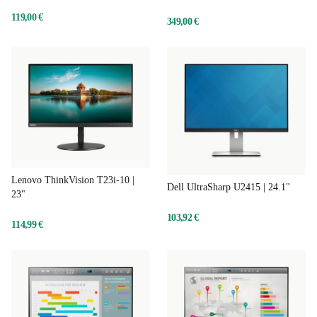
119,00 €
349,00 €
Lenovo ThinkVision T23i-10 |
Dell UltraSharp U2415 | 24.1"
23"
103,92 €
114,99 €