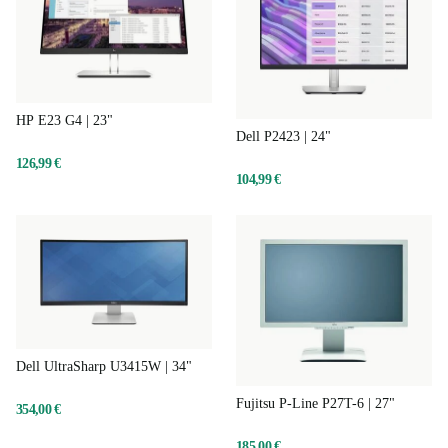
HP E23 G4 | 23"
Dell P2423 | 24"
126,99 €
104,99 €
Dell UltraSharp U3415W | 34"
Fujitsu P-Line P27T-6 | 27"
354,00 €
185,00 €