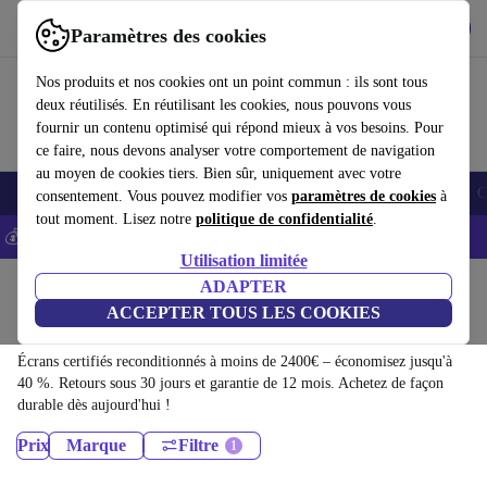
Télécharger l'application
Télécharger
Paramètres des cookies
Utilisez refurbed rapidement et facilement
Nos produits et nos cookies ont un point commun : ils sont tous
deux réutilisés. En réutilisant les cookies, nous pouvons vous
fournir un contenu optimisé qui répond mieux à vos besoins. Pour
ce faire, nous devons analyser votre comportement de navigation
au moyen de cookies tiers. Bien sûr, uniquement avec votre
Smartphones
Laptops
Tablettes
Montres connectées
Accessoires
C
consentement. Vous pouvez modifier vos
paramètres de cookies
à
tout moment. Lisez notre
politique de confidentialité
.
💰-5% EXTRA sur les iPhones – Code: IPHONEDEAL -
CGV
Utilisation limitée
Accueil
Produits
ADAPTER
ACCEPTER TOUS LES COOKIES
Écrans:
Écrans certifiés reconditionnés à moins de 2400€ – économisez jusqu'à
40 %. Retours sous 30 jours et garantie de 12 mois. Achetez de façon
durable dès aujourd'hui !
Prix
Marque
Filtre