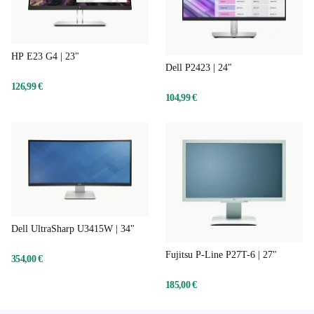
HP E23 G4 | 23"
Dell P2423 | 24"
126,99 €
104,99 €
Dell UltraSharp U3415W | 34"
Fujitsu P-Line P27T-6 | 27"
354,00 €
185,00 €