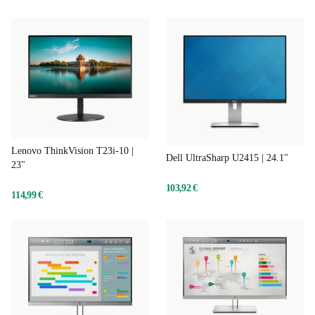
Lenovo ThinkVision T23i-10 |
Dell UltraSharp U2415 | 24.1"
23"
103,92 €
114,99 €