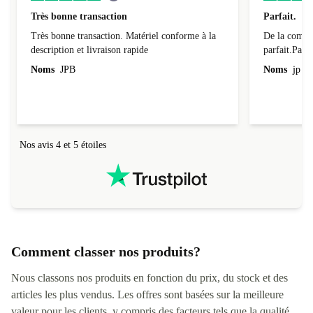
Très bonne transaction
Parfait.
Très bonne transaction. Matériel conforme à la
De la comman
description et livraison rapide
parfait.Parti
l'emballage.
Noms
JPB
Noms
jp v
redire...que
livraison qu
Nos avis 4 et 5 étoiles
Comment classer nos produits?
Nous classons nos produits en fonction du prix, du stock et des
articles les plus vendus. Les offres sont basées sur la meilleure
valeur pour les clients, y compris des facteurs tels que la qualité