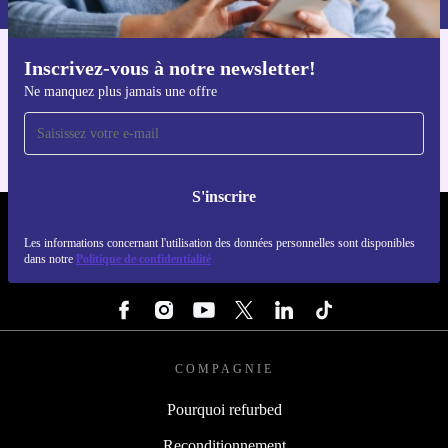
Inscrivez-vous à notre newsletter!
Téléchargez l'application refurbed
Ne manquez plus jamais une offre
Pour iOS et Android
S'inscrire
REFURBED FRANCE - RETHINK NEW.
Les informations concernant l'utilisation des données personnelles sont disponibles
dans notre
Politique de confidentialité
SUIVEZ-NOUS
COMPAGNIE
Pourquoi refurbed
Reconditionnement