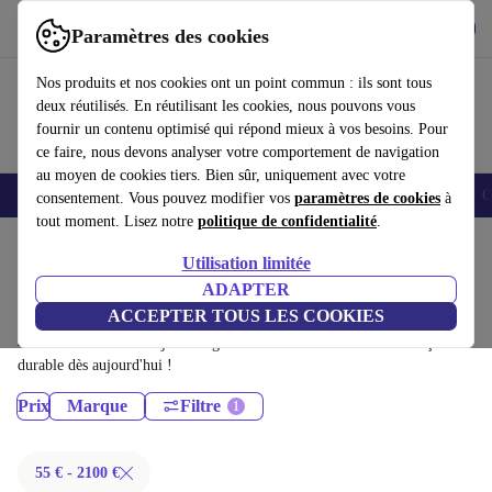
Télécharger l'application
Télécharger
Paramètres des cookies
Utilisez refurbed rapidement et facilement
Nos produits et nos cookies ont un point commun : ils sont tous
deux réutilisés. En réutilisant les cookies, nous pouvons vous
fournir un contenu optimisé qui répond mieux à vos besoins. Pour
ce faire, nous devons analyser votre comportement de navigation
au moyen de cookies tiers. Bien sûr, uniquement avec votre
Smartphones
Laptops
Tablettes
Montres connectées
Accessoires
C
consentement. Vous pouvez modifier vos
paramètres de cookies
à
tout moment. Lisez notre
politique de confidentialité
.
Accueil
Produits
Utilisation limitée
Écrans:
ADAPTER
ACCEPTER TOUS LES COOKIES
Écrans certifiés reconditionnés à moins de 2100€ – économisez jusqu'à
40 %. Retours sous 30 jours et garantie de 12 mois. Achetez de façon
durable dès aujourd'hui !
Prix
Marque
Filtre
55 € - 2100 €