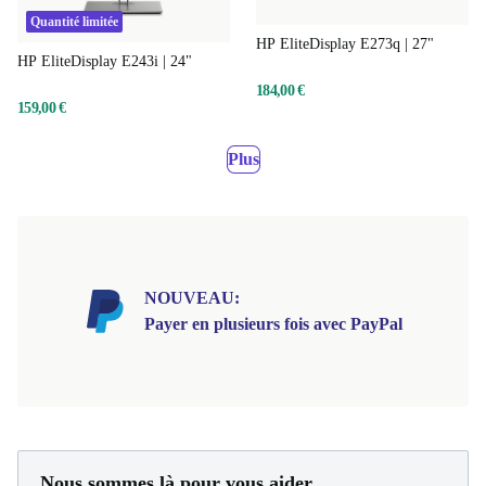
Quantité limitée
HP EliteDisplay E273q | 27"
HP EliteDisplay E243i | 24"
184,00 €
159,00 €
Plus
NOUVEAU:
Payer en plusieurs fois avec PayPal
Nous sommes là pour vous aider