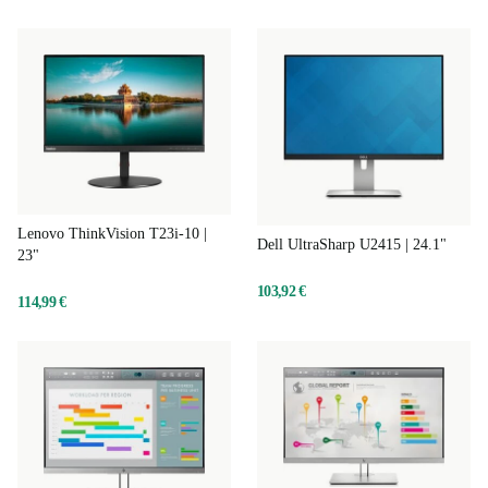
Lenovo ThinkVision T23i-10 |
Dell UltraSharp U2415 | 24.1"
23"
103,92 €
114,99 €