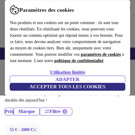
Télécharger l'application
Télécharger
Paramètres des cookies
Utilisez refurbed rapidement et facilement
Nos produits et nos cookies ont un point commun : ils sont tous
deux réutilisés. En réutilisant les cookies, nous pouvons vous
fournir un contenu optimisé qui répond mieux à vos besoins. Pour
ce faire, nous devons analyser votre comportement de navigation
au moyen de cookies tiers. Bien sûr, uniquement avec votre
Smartphones
Laptops
Tablettes
Montres connectées
Accessoires
C
consentement. Vous pouvez modifier vos
paramètres de cookies
à
tout moment. Lisez notre
politique de confidentialité
.
Accueil
Produits
Utilisation limitée
Écrans:
ADAPTER
ACCEPTER TOUS LES COOKIES
Écrans certifiés reconditionnés à moins de 2000€ – économisez jusqu'à
40 %. Retours sous 30 jours et garantie de 12 mois. Achetez de façon
durable dès aujourd'hui !
Prix
Marque
Filtre
55 € - 2000 €