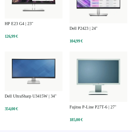
HP E23 G4 | 23"
Dell P2423 | 24"
126,99 €
104,99 €
Dell UltraSharp U3415W | 34"
Fujitsu P-Line P27T-6 | 27"
354,00 €
185,00 €