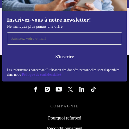
Inscrivez-vous à notre newsletter!
Téléchargez l'application refurbed
Ne manquez plus jamais une offre
Pour iOS et Android
S'inscrire
REFURBED FRANCE - RETHINK NEW.
Les informations concernant l'utilisation des données personnelles sont disponibles
dans notre
Politique de confidentialité
SUIVEZ-NOUS
COMPAGNIE
Pourquoi refurbed
Reconditionnement