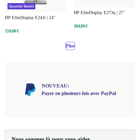
Quantité limitée
HP EliteDisplay E273q | 27"
HP EliteDisplay E243i | 24"
184,00 €
159,00 €
Plus
NOUVEAU:
Payer en plusieurs fois avec PayPal
Nous sommes là pour vous aider