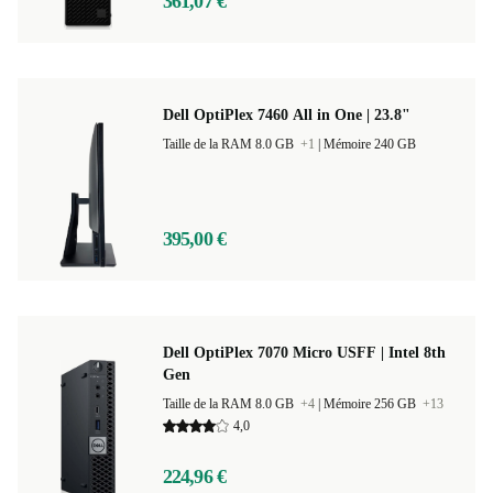
361,07 €
Dell OptiPlex 7460 All in One | 23.8"
Taille de la RAM 8.0 GB
+1
|
Mémoire 240 GB
395,00 €
Dell OptiPlex 7070 Micro USFF | Intel 8th
Gen
Taille de la RAM 8.0 GB
+4
|
Mémoire 256 GB
+13
4,0
224,96 €