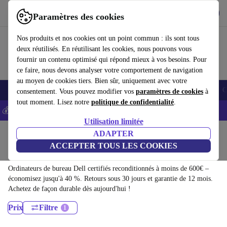
Télécharger l'application
Télécharger
Paramètres des cookies
Utilisez refurbed rapidement et facilement
Nos produits et nos cookies ont un point commun : ils sont tous
deux réutilisés. En réutilisant les cookies, nous pouvons vous
fournir un contenu optimisé qui répond mieux à vos besoins. Pour
ce faire, nous devons analyser votre comportement de navigation
au moyen de cookies tiers. Bien sûr, uniquement avec votre
Smartphones
Laptops
Tablettes
Montres connectées
Accessoires
C
consentement. Vous pouvez modifier vos
paramètres de cookies
à
tout moment. Lisez notre
politique de confidentialité
.
💰-5% EXTRA sur les iPhones – Code: IPHONEDEAL -
CGV
Utilisation limitée
Accueil
Produits
Ordinateurs de bureau
ADAPTER
ACCEPTER TOUS LES COOKIES
Ordinateurs de bureau Dell:
Ordinateurs de bureau Dell certifiés reconditionnés à moins de 600€ –
économisez jusqu'à 40 %. Retours sous 30 jours et garantie de 12 mois.
Achetez de façon durable dès aujourd'hui !
Prix
Filtre