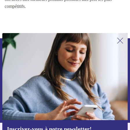
continuellement ces facteurs, nous nous assurons que les clients
ont accès aux meilleurs produits possibles aux prix les plus
compétitifs.
Recevoir offres et infos de refurbed
par mail
Ne manquez plus aucune offre.
S'inscrire
Retrouvez les informations sur l'utilisation des données personnelles
dans notre
politique de confidentialité
.