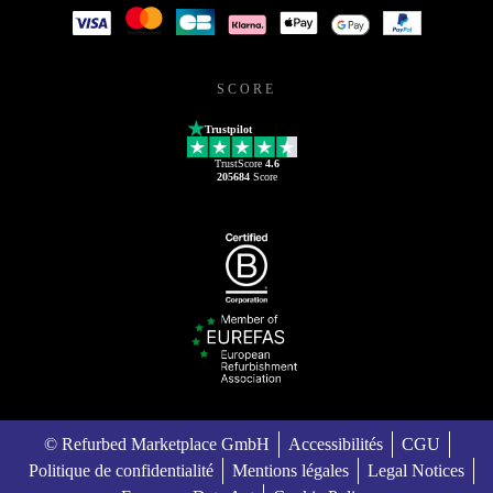
SCORE
Trustpilot
TrustScore
4.6
205684
Score
© Refurbed Marketplace GmbH
Accessibilités
CGU
Politique de confidentialité
Mentions légales
Legal Notices