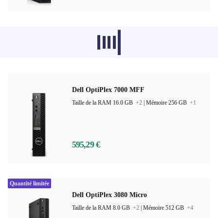
Les produits recommandés dans d'autres
catégories ne se chargent pas pour le
moment, désolé.
Dell OptiPlex 7000 MFF
Taille de la RAM 16.0 GB
+2
|
Mémoire 256 GB
+1
595,29 €
Quantité limitée
Dell OptiPlex 3080 Micro