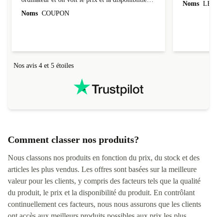
Le site est vraiment bien fait. J'ai commandé un
Correspond à
ordinateur et on voit le prix et la disponibiltié
Noms
LEO
évoluer au fil des caractéristiques choisies.
Noms
COUPON
L'envoi de l'ordinateur s'est fait dans les délais.
Le suivi du colis fonctionnait parfaitement.
Nos avis 4 et 5 étoiles
Comment classer nos produits?
Nous classons nos produits en fonction du prix, du stock et des
articles les plus vendus. Les offres sont basées sur la meilleure
valeur pour les clients, y compris des facteurs tels que la qualité
du produit, le prix et la disponibilité du produit. En contrôlant