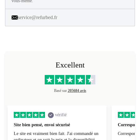
en 40 étapes. Profitez de 30 jours d'essai gratuit et constatez par
vous-même.
service@refurbed.fr
Excellent
Basé sur
205684 avis
vérifié
Site bien pensé, envoi sécurisé
Correspond 