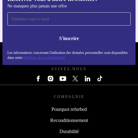
Inscrivez-vous à notre newsletter!
Téléchargez l'application refurbed
Ne manquez plus jamais une offre
Pour iOS et Android
S'inscrire
REFURBED FRANCE - RETHINK NEW.
Les informations concernant l'utilisation des données personnelles sont disponibles
dans notre
Politique de confidentialité
SUIVEZ-NOUS
COMPAGNIE
Pourquoi refurbed
Reconditionnement
Durabilité