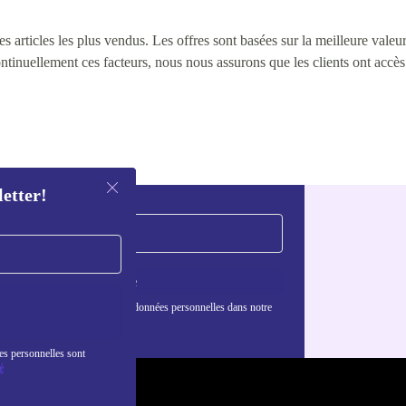
 articles les plus vendus. Les offres sont basées sur la meilleure valeur 
continuellement ces facteurs, nous nous assurons que les clients ont accè
letter!
S'inscrire
nformations sur l'utilisation des données personnelles dans notre
nfidentialité
.
es personnelles sont
é