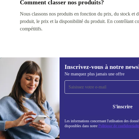
Comment classer nos produits?
Nous classons nos produits en fonction du prix, du stock et des
produit, le prix et la disponibilité du produit. En contrôlant 
compétitifs.
Inscrivez-vous à notre news
Ne manquez plus jamais une offre
Recevoir offres et infos de
refurbed par mail
Ne manquez plus aucune offre.
Retrouvez les i
S'inscrire
politique de co
Les informations concernant l'utilisation des donné
disponibles dans notre
Politique de confidentialit
REFURBED FRANCE - RETHINK NEW.