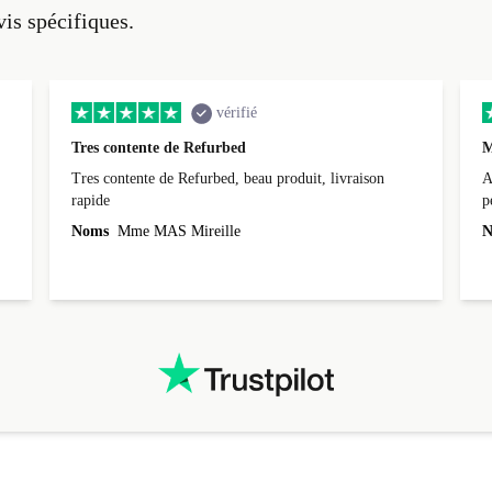
vis spécifiques.
vérifié
Tres contente de Refurbed
M
Tres contente de Refurbed, beau produit, livraison
A
rapide
p
r
Noms
Mme MAS Mireille
N
c
3
L
i