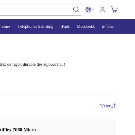
Phones
Téléphones Samsung
iPads
MacBooks
iPhone 13
iPho
tez de façon durable dès aujourd'hui !
Trier
tiPlex 7060 Micro