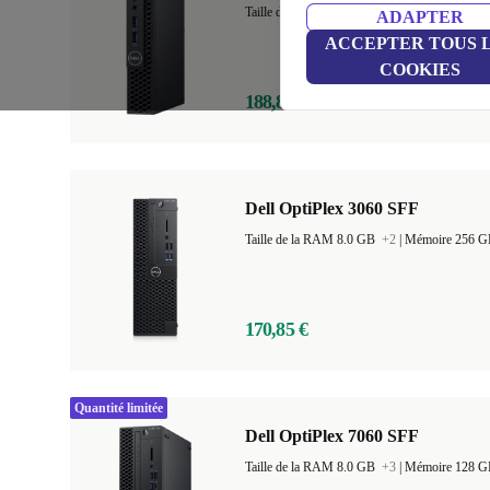
Taille de la RAM 8.0 GB
+2
|
Mémoire 128 
ADAPTER
ACCEPTER TOUS 
COOKIES
188,85 €
Dell OptiPlex 3060 SFF
Taille de la RAM 8.0 GB
+2
|
Mémoire 256 
170,85 €
Quantité limitée
Dell OptiPlex 7060 SFF
Taille de la RAM 8.0 GB
+3
|
Mémoire 128 