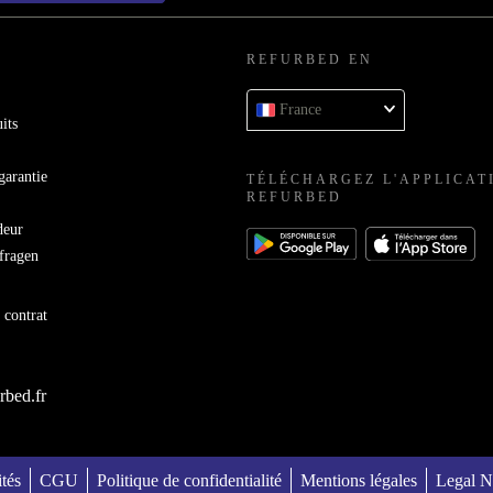
REFURBED EN
France
its
garantie
TÉLÉCHARGEZ L'APPLICAT
REFURBED
deur
bfragen
 contrat
rbed.fr
ités
CGU
Politique de confidentialité
Mentions légales
Legal N