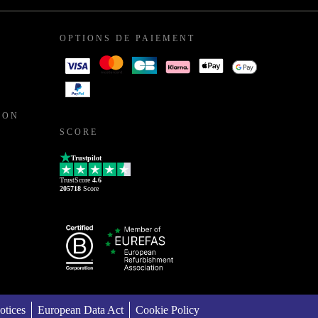
OPTIONS DE PAIEMENT
ION
SCORE
Trustpilot
TrustScore
4.6
205718
Score
otices
European Data Act
Cookie Policy