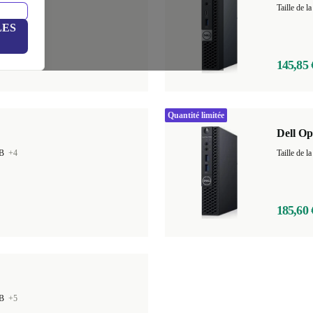
GB
+6
Taille de
LES
145,85 
Quantité limitée
Dell Op
GB
+4
Taille de
185,60 
GB
+5