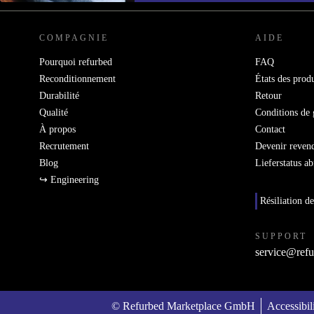
COMPAGNIE
AIDE
Pourquoi refurbed
FAQ
Reconditionnement
États des produ
Durabilité
Retour
Qualité
Conditions de 
À propos
Contact
Recrutement
Devenir reven
Blog
Lieferstatus a
↪ Engineering
Résiliation de
SUPPORT
service@refu
© Refurbed Marketplace GmbH
Accessibil