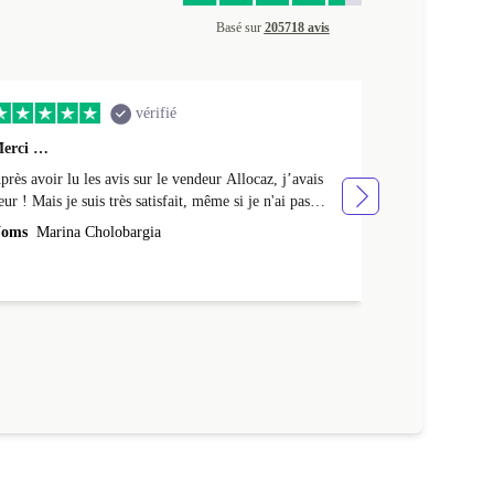
Basé sur
205718 avis
vérifié
erci …
Premier achat 
près avoir lu les avis sur le vendeur Allocaz, j’avais
Premier achat 
eur ! Mais je suis très satisfait, même si je n'ai pas
produit en tres
eçu l'emballage Apple d'origine, mais un emballage en
oms
Marina Cholobargia
Noms
Fabrice
arton. Je l'ai aussi reçu avec un peu de retard. Cela fait
 semaines que je l'utilise sans aucun problème. Merci !
a batterie est neuve : elle tient 24h avec une utilisation
ntensive et 48h avec une utilisation moyenne.