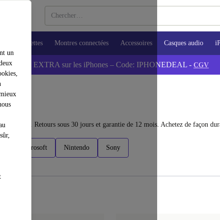
ops
Tablettes
Montres connectées
Accessoires
Casques audio
i
nt un
 deux
💰-5% EXTRA sur les iPhones – Code: IPHONEDEAL -
CGV
ookies,
n
 mieux
nous
squ'à 40 %. Retours sous 30 jours et garantie de 12 mois. Achetez de façon dur
au
sûr,
o
Microsoft
Nintendo
Sony
t