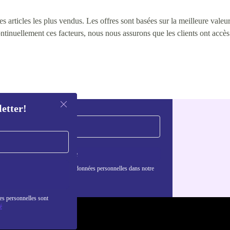
 articles les plus vendus. Les offres sont basées sur la meilleure valeur 
continuellement ces facteurs, nous nous assurons que les clients ont accè
letter!
S'inscrire
nformations sur l'utilisation des données personnelles dans notre
nfidentialité
.
es personnelles sont
é