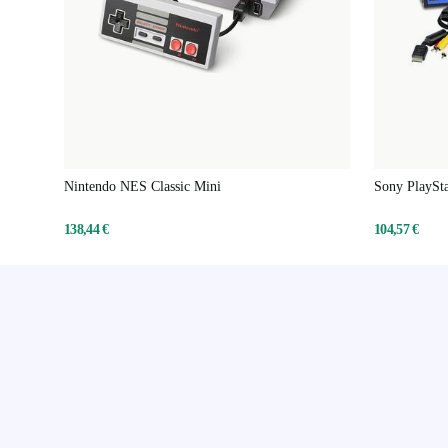
Nintendo NES Classic Mini
Sony PlaySta
138,44 €
104,57 €