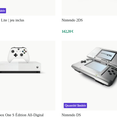
itée
Lite | jeu inclus
Nintendo 2DS
142,20 €
Quantité limitée
ox One S Édition All-Digital
Nintendo DS