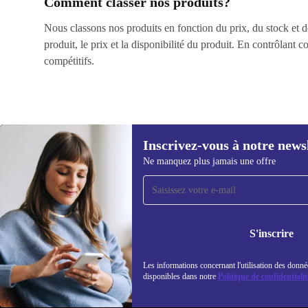
Comment classer nos produits?
Nous classons nos produits en fonction du prix, du stock et des
produit, le prix et la disponibilité du produit. En contrôlant 
compétitifs.
Inscrivez-vous à notre news
Ne manquez plus jamais une offre
Recevoir offres et infos de
refurbed par mail
Ne manquez plus aucune offre.
Retrouvez les i
S'inscrire
politique de co
Les informations concernant l'utilisation des donné
disponibles dans notre
Politique de confidentialit
REFURBED FRANCE - RETHINK NEW.