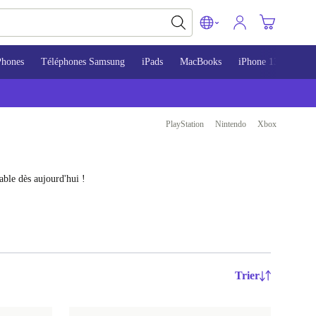
Phones
Téléphones Samsung
iPads
MacBooks
iPhone 13
iPho
PlayStation
Nintendo
Xbox
able dès aujourd'hui !
Trier