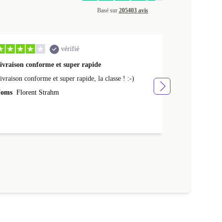
Basé sur
205403 avis
vérifié
ivraison conforme et super rapide
Ras appareil 
ivraison conforme et super rapide, la classe ! :-)
Ras appareil se
oms
Florent Strahm
Noms
Antoine