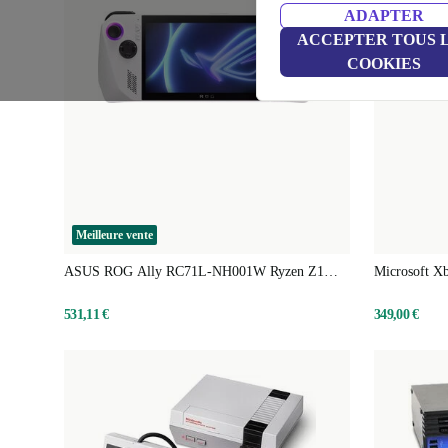
ADAPTER
ACCEPTER TOUS 
COOKIES
Meilleure vente
ASUS ROG Ally RC71L-NH001W Ryzen Z1
Microsoft Xb
Extreme
531,11 €
349,00 €