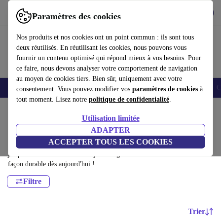
Télécharger l'application
Télécharger
Paramètres des cookies
Utilisez refurbed rapidement et facilement
Nos produits et nos cookies ont un point commun : ils sont tous
deux réutilisés. En réutilisant les cookies, nous pouvons vous
fournir un contenu optimisé qui répond mieux à vos besoins. Pour
ce faire, nous devons analyser votre comportement de navigation
au moyen de cookies tiers. Bien sûr, uniquement avec votre
Smartphones
Laptops
Tablettes
Montres connectées
Accessoires
C
consentement. Vous pouvez modifier vos
paramètres de cookies
à
tout moment. Lisez notre
politique de confidentialité
.
Accueil
Produits
Ménage
Entretien du sol
Utilisation limitée
Aspirateurs:
ADAPTER
ACCEPTER TOUS LES COOKIES
Aspirateurs certifiés reconditionnés à moins de 800€ – économisez
jusqu'à 40 %. Retours sous 30 jours et garantie de 12 mois. Achetez de
façon durable dès aujourd'hui !
Filtre
Trier