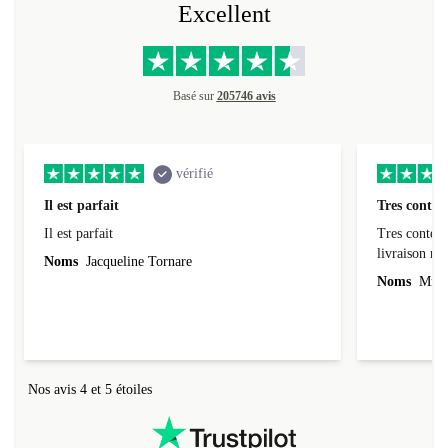
Excellent
Basé sur
205746 avis
vérifié
Il est parfait
Tres conten
Il est parfait
Tres content
livraiso
Noms
Jacqueline Tornare
Noms
Mme 
Nos avis 4 et 5 étoiles