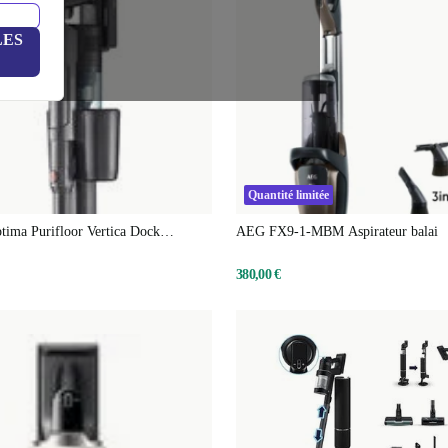
LES
Quantité limitée
tima Purifloor Vertica Dock
AEG FX9-1-MBM Aspirateur balai
main balai incl. station d'aspiration
380,00 €