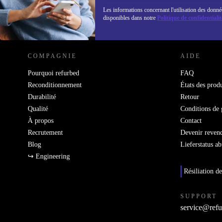
Les informations concernant l'utilisation des donné
disponibles dans notre
Politique de confidentialit
REFURBED FRANCE - RETHINK NEW.
COMPAGNIE
AIDE
Pourquoi refurbed
FAQ
Reconditionnement
États des produ
Durabilité
Retour
Qualité
Conditions de 
À propos
Contact
Recrutement
Devenir reven
Blog
Lieferstatus a
↪ Engineering
Résiliation de
SUPPORT
service@refu