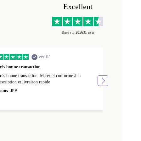
Excellent
Basé sur
205631 avis
vérifié
rès bonne transaction
Livraison rap
rès bonne transaction. Matériel conforme à la
Livraison rapid
escription et livraison rapide
Noms
NATHA
oms
JPB