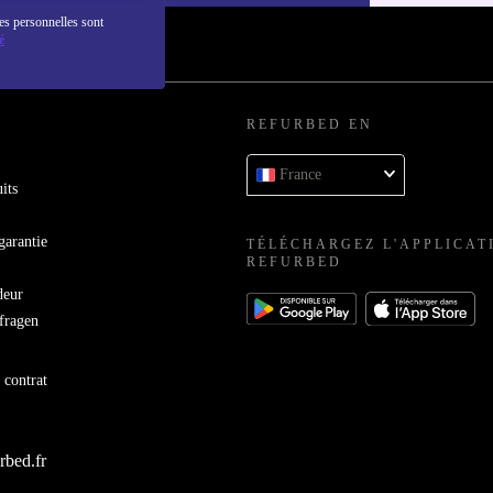
es personnelles sont
é
REFURBED EN
France
its
garantie
TÉLÉCHARGEZ L'APPLICAT
REFURBED
deur
bfragen
 contrat
rbed.fr