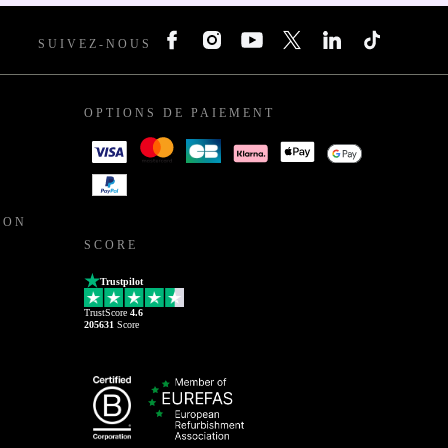
SUIVEZ-NOUS
OPTIONS DE PAIEMENT
ION
SCORE
Trustpilot
TrustScore
4.6
205631
Score