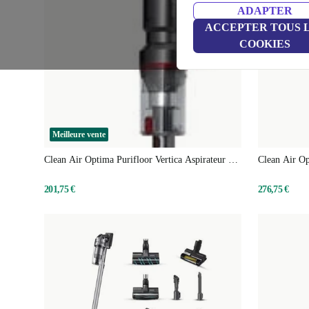
ADAPTER
ACCEPTER TOUS 
COOKIES
Meilleure vente
Clean Air Optima Purifloor Vertica Aspirateur à
Clean Air Op
main balai
Aspirateur à 
201,75 €
276,75 €