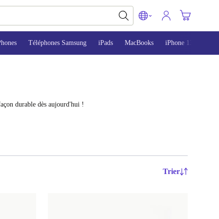
Phones
Téléphones Samsung
iPads
MacBooks
iPhone 13
iPho
façon durable dès aujourd'hui !
Trier