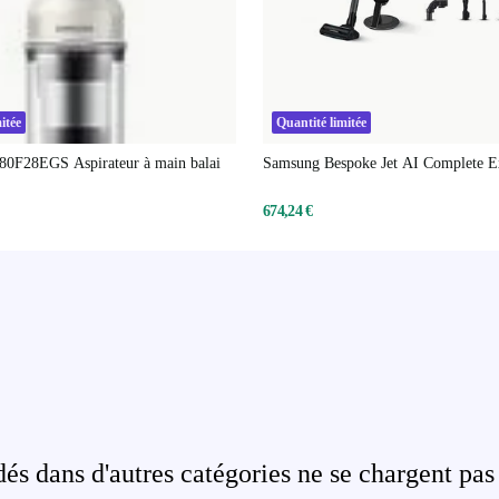
itée
Quantité limitée
0F28EGS Aspirateur à main balai
Samsung Bespoke Jet AI Complete E
Aspirateur à main balai
674,24 €
s dans d'autres catégories ne se chargent pas