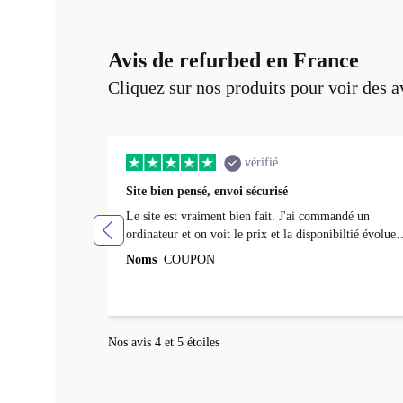
Avis de refurbed en France
Cliquez sur nos produits pour voir des a
vérifié
Site bien pensé, envoi sécurisé
Le site est vraiment bien fait. J'ai commandé un
ordinateur et on voit le prix et la disponibiltié évoluer
au fil des caractéristiques choisies. L'envoi de
Noms
COUPON
l'ordinateur s'est fait dans les délais. Le suivi du colis
fonctionnait parfaitement.
Nos avis 4 et 5 étoiles