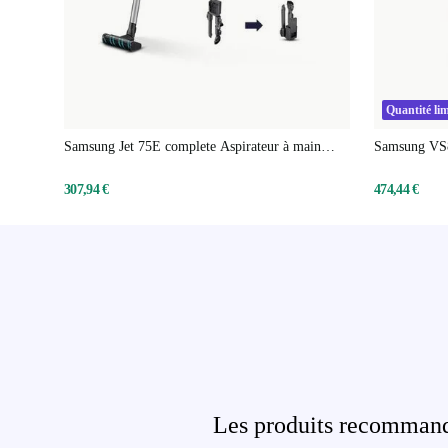
Quantité lim
Samsung Jet 75E complete Aspirateur à main
Samsung VS8
balai
307,94 €
474,44 €
Les produits recommandé