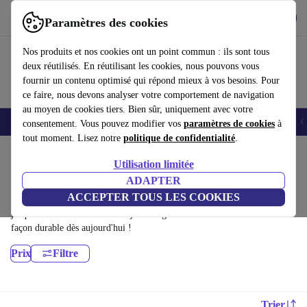
Télécharger l'application
Télécharger
Paramètres des cookies
Utilisez refurbed rapidement et facilement
Nos produits et nos cookies ont un point commun : ils sont tous
deux réutilisés. En réutilisant les cookies, nous pouvons vous
fournir un contenu optimisé qui répond mieux à vos besoins. Pour
ce faire, nous devons analyser votre comportement de navigation
au moyen de cookies tiers. Bien sûr, uniquement avec votre
Smartphones
Laptops
Tablettes
Montres connectées
Accessoires
C
consentement. Vous pouvez modifier vos
paramètres de cookies
à
tout moment. Lisez notre
politique de confidentialité
.
Accueil
Produits
Ordinateurs de bureau
Utilisation limitée
Apple Mac:
ADAPTER
ACCEPTER TOUS LES COOKIES
Apple Mac certifiés reconditionnés à moins de 3100€ – économisez
jusqu'à 40 %. Retours sous 30 jours et garantie de 12 mois. Achetez de
façon durable dès aujourd'hui !
Prix
Filtre
Trier