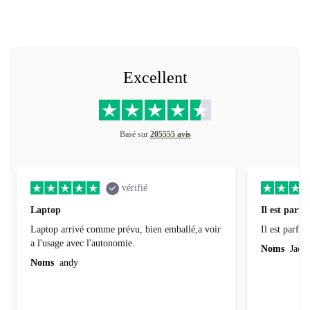
Excellent
Basé sur
205555 avis
vérifié
Laptop
Il est parfai
Laptop arrivé comme prévu, bien emballé,a voir
Il est parfait
a l'usage avec l'autonomie.
Noms
Jacqu
Noms
andy