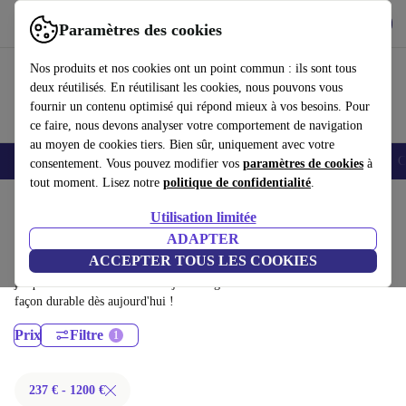
Télécharger l'application
Télécharger
Paramètres des cookies
Utilisez refurbed rapidement et facilement
Nos produits et nos cookies ont un point commun : ils sont tous
deux réutilisés. En réutilisant les cookies, nous pouvons vous
fournir un contenu optimisé qui répond mieux à vos besoins. Pour
ce faire, nous devons analyser votre comportement de navigation
au moyen de cookies tiers. Bien sûr, uniquement avec votre
Smartphones
Laptops
Tablettes
Montres connectées
Accessoires
C
consentement. Vous pouvez modifier vos
paramètres de cookies
à
tout moment. Lisez notre
politique de confidentialité
.
Accueil
Produits
Ordinateurs de bureau
Utilisation limitée
Apple Mac:
ADAPTER
ACCEPTER TOUS LES COOKIES
Apple Mac certifiés reconditionnés à moins de 1200€ – économisez
jusqu'à 40 %. Retours sous 30 jours et garantie de 12 mois. Achetez de
façon durable dès aujourd'hui !
Prix
Filtre
237 € - 1200 €