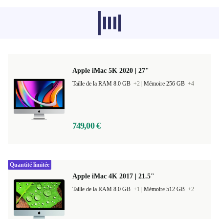
Les produits recommandés dans d'autres
catégories ne se chargent pas pour le
moment, désolé.
Apple iMac 5K 2020 | 27"
Taille de la RAM 8.0 GB
+2
|
Mémoire 256 GB
+4
749,00 €
Quantité limitée
Apple iMac 4K 2017 | 21.5"
Taille de la RAM 8.0 GB
+1
|
Mémoire 512 GB
+2