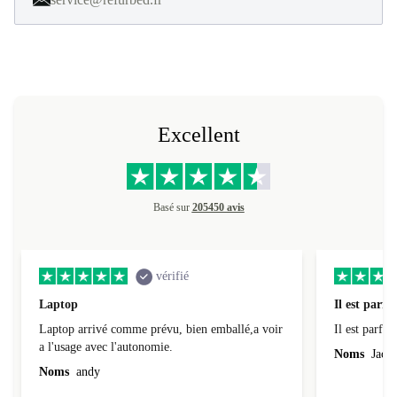
service@refurbed.fr
Excellent
Basé sur
205450 avis
vérifié
Laptop
Il est parfai
Laptop arrivé comme prévu, bien emballé,a voir
Il est parfait
a l'usage avec l'autonomie.
Noms
Jacqu