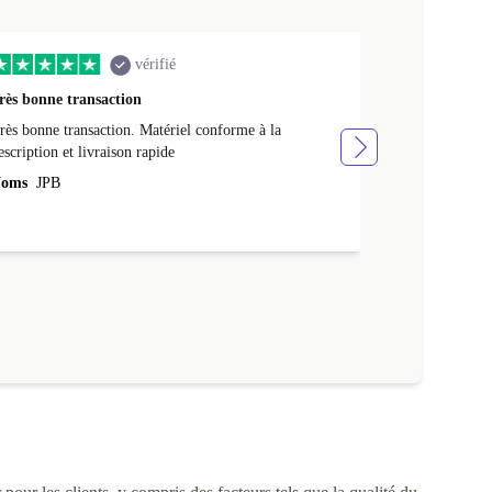
vérifié
rès bonne transaction
Livraison rap
rès bonne transaction. Matériel conforme à la
Livraison rapid
escription et livraison rapide
Noms
NATHA
oms
JPB