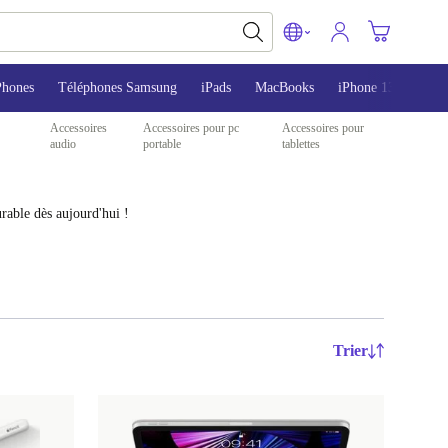
Phones
Téléphones Samsung
iPads
MacBooks
iPhone 13
iPho
Accessoires
Accessoires pour pc
Accessoires pour
audio
portable
tablettes
rable dès aujourd'hui !
Trier