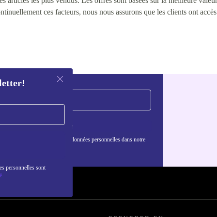
 articles les plus vendus. Les offres sont basées sur la meilleure valeur 
continuellement ces facteurs, nous nous assurons que les clients ont accè
letter!
S'inscrire
nformations sur l'utilisation des données personnelles dans notre
nfidentialité
.
es personnelles sont
é