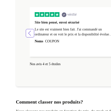
vérifié
Site bien pensé, envoi sécurisé
Le site est vraiment bien fait. J'ai commandé un
ordinateur et on voit le prix et la disponibiltié évoluer
au fil des caractéristiques choisies. L'envoi de
Noms
COUPON
l'ordinateur s'est fait dans les délais. Le suivi du colis
fonctionnait parfaitement.
Nos avis 4 et 5 étoiles
Comment classer nos produits?