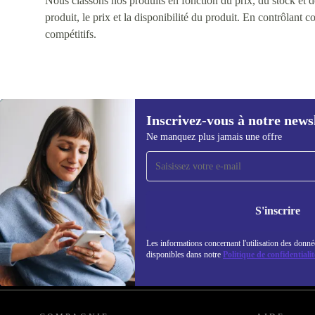
Nous classons nos produits en fonction du prix, du stock et des
produit, le prix et la disponibilité du produit. En contrôlant 
compétitifs.
Inscrivez-vous à notre news
Ne manquez plus jamais une offre
Recevoir offres et infos de
refurbed par mail
Ne manquez plus aucune offre.
Retrouvez les i
S'inscrire
politique de co
Les informations concernant l'utilisation des donné
disponibles dans notre
Politique de confidentialit
REFURBED FRANCE - RETHINK NEW.