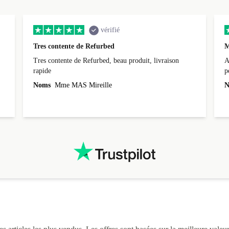
vérifié
Tres contente de Refurbed
M
Tres contente de Refurbed, beau produit, livraison
A
rapide
p
r
Noms
Mme MAS Mireille
N
c
3
L
i