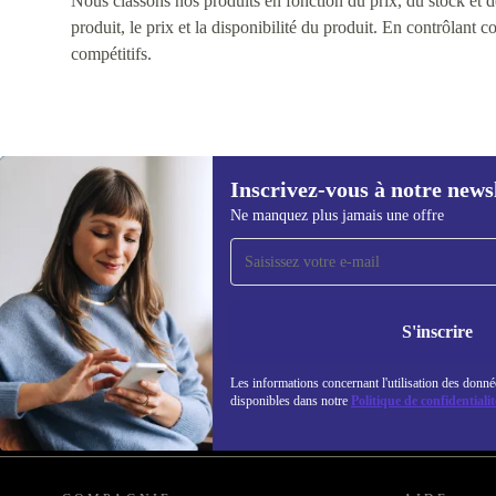
Nous classons nos produits en fonction du prix, du stock et des
produit, le prix et la disponibilité du produit. En contrôlant 
compétitifs.
Inscrivez-vous à notre news
Ne manquez plus jamais une offre
Recevoir offres et infos de
refurbed par mail
Ne manquez plus aucune offre.
Retrouvez les i
S'inscrire
politique de co
Les informations concernant l'utilisation des donné
disponibles dans notre
Politique de confidentialit
REFURBED FRANCE - RETHINK NEW.