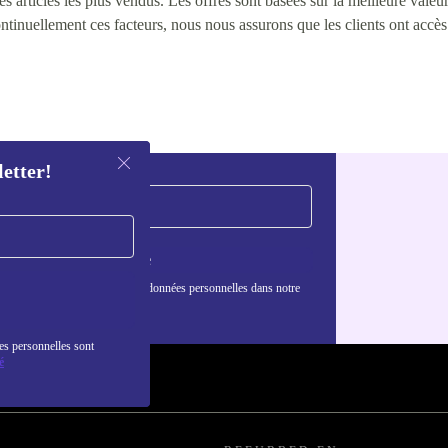
 articles les plus vendus. Les offres sont basées sur la meilleure valeur 
continuellement ces facteurs, nous nous assurons que les clients ont accè
letter!
S'inscrire
nformations sur l'utilisation des données personnelles dans notre
nfidentialité
.
es personnelles sont
é