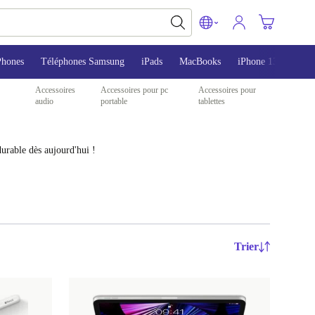
Phones
Téléphones Samsung
iPads
MacBooks
iPhone 13
iPho
Accessoires
Accessoires pour pc
Accessoires pour
audio
portable
tablettes
urable dès aujourd'hui !
Trier